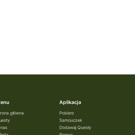
enu
Aplikacja
trona główna
Pobierz
uesty
Samouczek
 nas
Dodawaj Questy
ferta
Pomoc