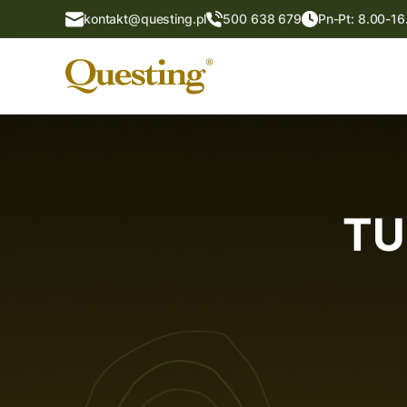
kontakt@questing.pl
500 638 679
Pn-Pt: 8.00-16
TU