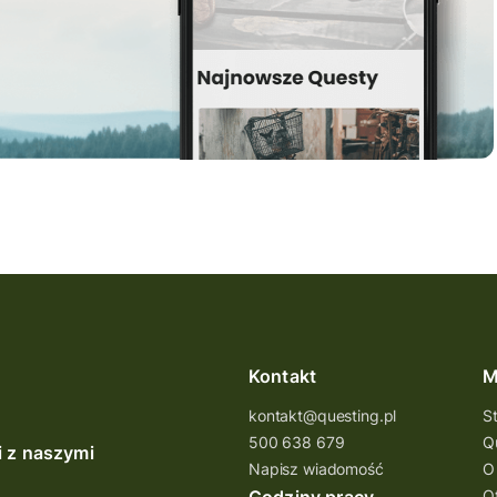
Kontakt
M
kontakt@questing.pl
S
500 638 679
Q
i z naszymi
Napisz wiadomość
O
O