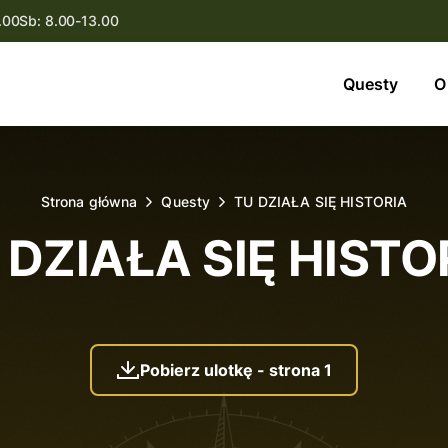
.00
Sb: 8.00-13.00
Questy
Questy
O
O nas
Oferta
Strona główna
Questy
TU DZIAŁA SIĘ HISTORIA
Aktualności
 DZIAŁA SIĘ HISTO
Kontakt
Pobierz ulotkę - strona 1