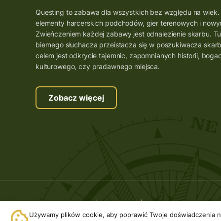
Questing to zabawa dla wszystkich bez względu na wiek.
elementy harcerskich podchodów, gier terenowych i nowyc
Zwieńczeniem każdej zabawy jest odnalezienie skarbu. Tu
biernego słuchacza przeistacza się w poszukiwacza skar
celem jest odkrycie tajemnic, zapomnianych historii, boga
kulturowego, czy pradawnego miejsca.
Zobacz więcej
Copyright © 2026 | Questing.pl. | Wszystkie prawa zastr
Realizacja:
Fancybox.pl
Używamy plików cookie, aby poprawić Twoje doświadczenia na 