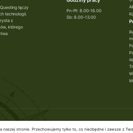
Godziny pracy
A
 Questing łączy
Pn-Pt: 8.00-16.00
h technologii.
K
Sb: 8.00-13.00
rysta z
P
bów, którego
Re
ctwa
mo
Po
Po
ap
Tr
W
M
zeżone.
naszej stronie. Przechowujemy tylko to, co niezbędne i zawsze z Twoj