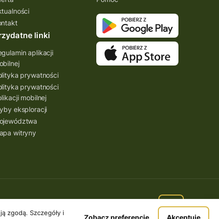
ktualności
ontakt
rzydatne linki
gulamin aplikacji
bilnej
lityka prywatności
lityka prywatności
likacji mobilnej
yby eksploracji
ojewództwa
apa witryny
ą zgodą. Szczegóły i
Zobacz preferencje
Akceptuję