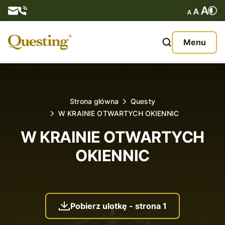
Questy
Menu
O nas
Oferta
Strona główna
Questy
W KRAINIE OTWARTYCH OKIENNIC
Aktualności
W KRAINIE OTWARTYCH
Kontakt
OKIENNIC
Pobierz ulotkę - strona 1