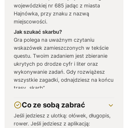
wojewódzkiej nr 685 jadąc z miasta
Hajnówka, przy znaku z nazwą
miejscowości.
Jak szukać skarbu?
Gra polega na uważnym czytaniu
wskazówek zamieszczonych w tekście
questu. Twoim zadaniem jest zbieranie
ukrytych po drodze cyfr i liter oraz
wykonywanie zadań. Gdy rozwiążesz
wszystkie zagadki, odnajdziesz na końcu
trasy „skarb”.
Opiekun questu:
Co ze sobą zabrać
Centrum Turystyki i Promocji „Kraina
Żubra”
Jeśli jedziesz z ulotką: ołówek, długopis,
rower. Jeśli jedziesz z aplikacją: