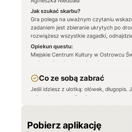
Agnieszka Niedbała
Jak szukać skarbu?
Gra polega na uważnym czytaniu wskaz
zadaniem jest zbieranie ukrytych po dro
rozwiążesz wszystkie zagadki, odnajdzie
Opiekun questu:
Miejskie Centrum Kultury w Ostrowcu Ś
mckostr@mck.ostrowiec.pl
Co ze sobą zabrać
Jeśli idziesz z ulotką: ołówek, długopis. J
zainstalowaną aplikacją.
Pobierz aplikację