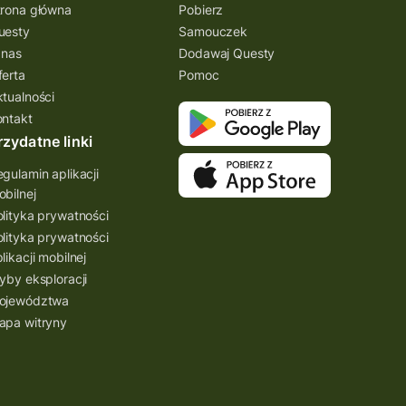
trona główna
Pobierz
uesty
Samouczek
 nas
Dodawaj Questy
ferta
Pomoc
ktualności
ontakt
rzydatne linki
gulamin aplikacji
bilnej
lityka prywatności
lityka prywatności
likacji mobilnej
yby eksploracji
ojewództwa
apa witryny