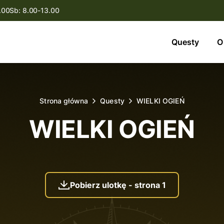
.00
Sb: 8.00-13.00
Questy
Questy
O
O nas
Oferta
Strona główna
Questy
WIELKI OGIEŃ
Aktualności
WIELKI OGIEŃ
Kontakt
Pobierz ulotkę - strona 1