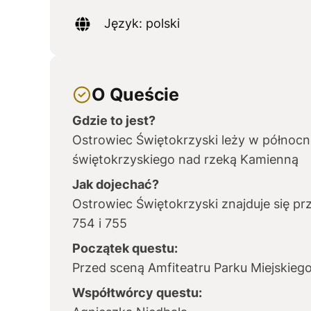
Język: polski
O Queście
Gdzie to jest?
Ostrowiec Świętokrzyski leży w północ
świętokrzyskiego nad rzeką Kamienną
Jak dojechać?
Ostrowiec Świętokrzyski znajduje się pr
754 i 755
Początek questu:
Przed sceną Amfiteatru Parku Miejskie
Współtwórcy questu: