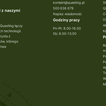
kontakt@questing.pl
S
500 638 679
Q
i z naszymi
Napisz wiadomość
O
Godziny pracy
O
A
 Questing łączy
Pn-Pt: 8.00-16.00
h technologii.
K
Sb: 8.00-13.00
rysta z
P
bów, którego
Re
ctwa
mo
Po
Po
ap
Tr
W
M