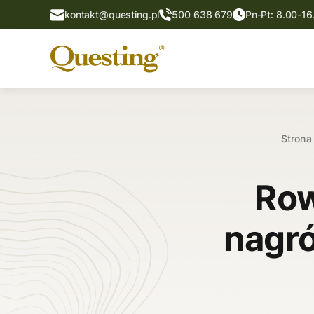
kontakt@questing.pl
500 638 679
Pn-Pt: 8.00-16
Strona
Row
nagr