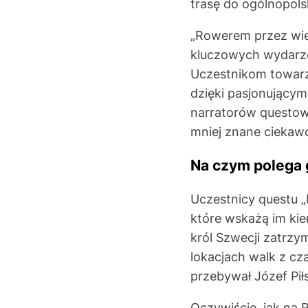
trasę do ogólnopols
„Rowerem przez wie
kluczowych wydarzeń
Uczestnikom towarz
dzięki pasjonującym
narratorów questowi
mniej znane ciekaw
Na czym polega 
Uczestnicy questu „
które wskażą im kie
król Szwecji zatrzy
lokacjach walk z cz
przebywał Józef Pił
Oczywiście, jak na 