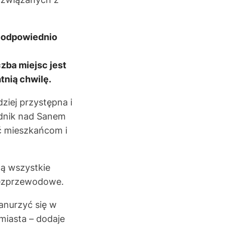
i odpowiednio
zba miejsc jest
tnią chwilę.
dziej przystępna i
udnik nad Sanem
yć mieszkańcom i
żą wszystkie
 bezprzewodowe.
anurzyć się w
miasta – dodaje