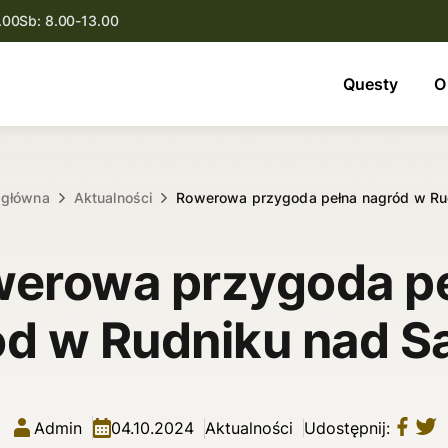
.00
Sb: 8.00-13.00
Questy
Questy
O
O nas
Oferta
 główna
Aktualności
Rowerowa przygoda pełna nagród w R
Aktualności
erowa przygoda p
Kontakt
ód w Rudniku nad S
Admin
04.10.2024
Aktualności
Udostępnij: