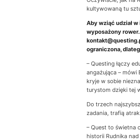
kultywowaną tu sztu
Aby wziąć udział w
wyposażony rower. 
kontakt@questing.p
ograniczona, dlate
– Questing łączy edu
angażująca – mówi 
kryje w sobie niezn
turystom dzięki tej
Do trzech najszybsz
zadania, trafią atr
– Quest to świetna 
historii Rudnika na