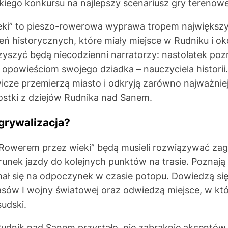
kiego konkursu na najlepszy scenariusz gry terenowe
ki” to pieszo-rowerowa wyprawa tropem największych
 historycznych, które miały miejsce w Rudniku i ok
yszyć będą niecodzienni narratorzy: nastolatek poz
 opowieściom swojego dziadka – nauczyciela historii
cze przemierzą miasto i odkryją zarówno najważniejsz
ostki z dziejów Rudnika nad Sanem.
grywalizacja?
Rowerem przez wieki” będą musieli rozwiązywać zaga
runek jazdy do kolejnych punktów na trasie. Poznają
mał się na odpoczynek w czasie potopu. Dowiedzą si
asów I wojny światowej oraz odwiedzą miejsce, w kt
sudski.
Rudnik nad Sanem przystało, nie zabraknie akcentó