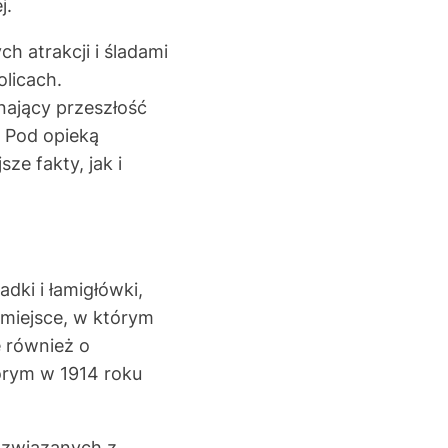
j.
 atrakcji i śladami
olicach.
nający przeszłość
. Pod opieką
e fakty, jak i
dki i łamigłówki,
 miejsce, w którym
ę również o
órym w 1914 roku
w związanych z