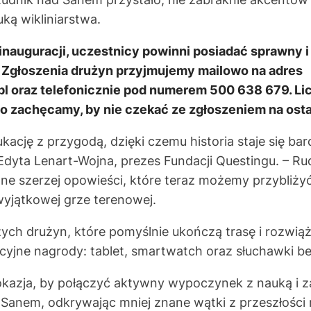
ką wikliniarstwa.
 inauguracji, uczestnicy powinni posiadać sprawny 
Zgłoszenia drużyn przyjmujemy mailowo na adres
l oraz telefonicznie pod numerem 500 638 679. Lic
go zachęcamy, by nie czekać ze zgłoszeniem na osta
kację z przygodą, dzięki czemu historia staje się bar
Edyta Lenart-Wojna, prezes Fundacji Questingu. – R
ane szerzej opowieści, które teraz możemy przybliż
 wyjątkowej grze terenowej.
ych drużyn, które pomyślnie ukończą trasę i rozwią
akcyjne nagrody: tablet, smartwatch oraz słuchawki
okazja, by połączyć aktywny wypoczynek z nauką i z
d Sanem, odkrywając mniej znane wątki z przeszłości 