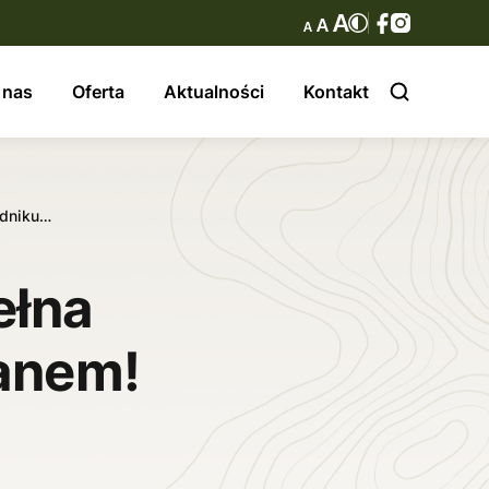
 nas
Oferta
Aktualności
Kontakt
udniku…
ełna
anem!