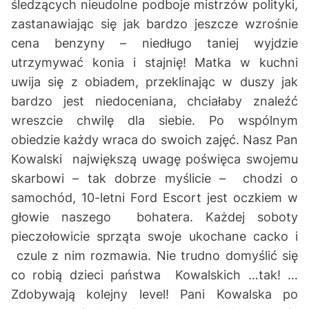
śledzących nieudolne podboje mistrzów polityki,
zastanawiając się jak bardzo jeszcze wzrośnie
cena benzyny – niedługo taniej wyjdzie
utrzymywać konia i stajnię! Matka w kuchni
uwija się z obiadem, przeklinając w duszy jak
bardzo jest niedoceniana, chciałaby znaleźć
wreszcie chwilę dla siebie. Po wspólnym
obiedzie każdy wraca do swoich zajęć. Nasz Pan
Kowalski największą uwagę poświęca swojemu
skarbowi – tak dobrze myślicie – chodzi o
samochód, 10-letni Ford Escort jest oczkiem w
głowie naszego bohatera. Każdej soboty
pieczołowicie sprząta swoje ukochane cacko i
czule z nim rozmawia. Nie trudno domyślić się
co robią dzieci państwa Kowalskich …tak! …
Zdobywają kolejny level! Pani Kowalska po