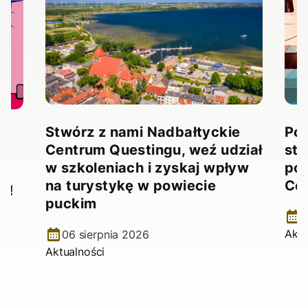
Stwórz z nami Nadbałtyckie
Pow
Centrum Questingu, weź udział
stw
!
w szkoleniach i zyskaj wpływ
pow
na turystykę w powiecie
Ce
e!
puckim
2
Aktu
06 sierpnia 2026
Aktualności