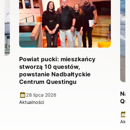
Powiat pucki: mieszkańcy
stworzą 10 questów,
powstanie Nadbałtyckie
Centrum Questingu
ź
Na
28 lipca 2026
Qu
Aktualności
1
Aktu