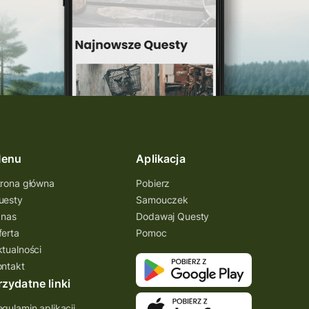
enu
Aplikacja
trona główna
Pobierz
uesty
Samouczek
 nas
Dodawaj Questy
ferta
Pomoc
ktualności
ontakt
rzydatne linki
gulamin aplikacji