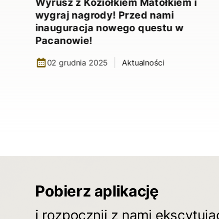
Wyrusz z Koziołkiem Matołkiem i
wygraj nagrody! Przed nami
inauguracja nowego questu w
Pacanowie!
02 grudnia 2025
Aktualności
Pobierz aplikację
i rozpocznij z nami ekscytuj