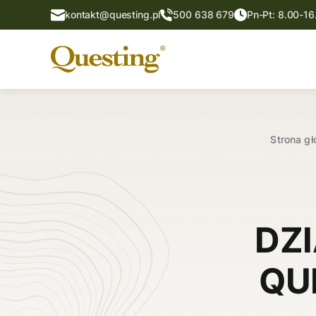
kontakt@questing.pl
500 638 679
Pn-Pt: 8.00-16
Strona g
DZ
QU