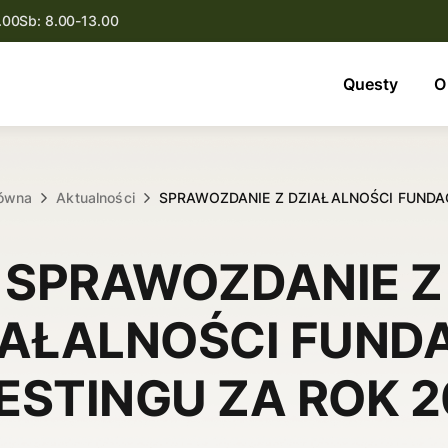
.00
Sb: 8.00-13.00
Questy
Questy
O
O nas
Oferta
łówna
Aktualności
SPRAWOZDANIE Z DZIAŁALNOŚCI FUNDA
Aktualności
SPRAWOZDANIE Z
Kontakt
IAŁALNOŚCI FUNDA
ESTINGU ZA ROK 2