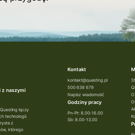
Kontakt
M
kontakt@questing.pl
S
500 638 679
Q
i z naszymi
Napisz wiadomość
O
Godziny pracy
O
A
 Questing łączy
Pn-Pt: 8.00-16.00
h technologii.
K
Sb: 8.00-13.00
rysta z
P
bów, którego
Re