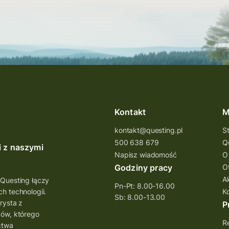
Kontakt
M
kontakt@questing.pl
S
500 638 679
Q
i z naszymi
Napisz wiadomość
O
Godziny pracy
O
A
 Questing łączy
Pn-Pt: 8.00-16.00
h technologii.
K
Sb: 8.00-13.00
rysta z
P
bów, którego
Re
ctwa