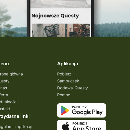
enu
Aplikacja
trona główna
Pobierz
uesty
Samouczek
 nas
Dodawaj Questy
ferta
Pomoc
ktualności
ontakt
rzydatne linki
gulamin aplikacji