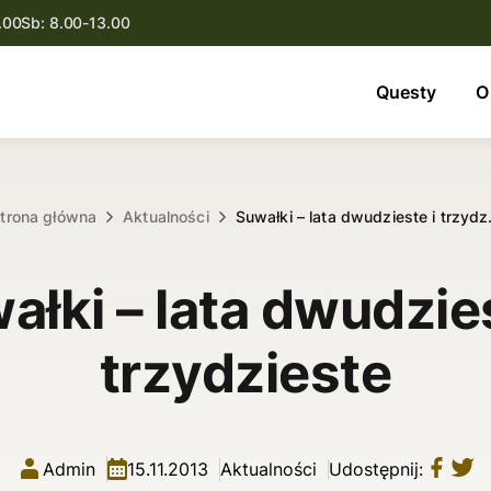
.00
Sb: 8.00-13.00
Questy
Questy
O
O nas
Oferta
trona główna
Aktualności
Suwałki – lata dwudzieste i trzyd
Aktualności
ałki – lata dwudzies
Kontakt
trzydzieste
Admin
15.11.2013
Aktualności
Udostępnij: