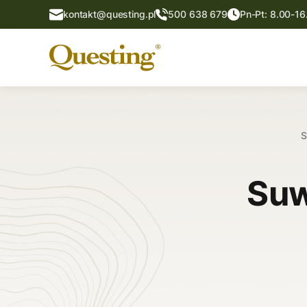
kontakt@questing.pl
500 638 679
Pn-Pt: 8.00-16
S
Suw