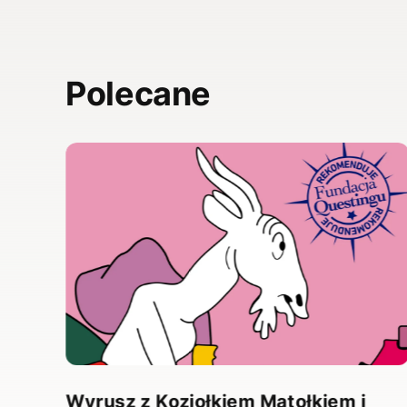
Polecane
,
”.
Wyrusz z Koziołkiem Matołkiem i