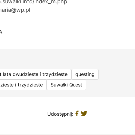
suwalki.info/index_m.php
maria@wp.pl
A
t lata dwudzieste i trzydzieste
questing
zieste i trzydzieste
Suwałki Quest
Udostępnij: