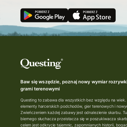
Baw się wszędzie, poznaj nowy wymiar rozrywk
grami terenowymi
Questing to zabawa dla wszystkich bez względu na wiek.
elementy harcerskich podchodów, gier terenowych i nowyc
Zwieńczeniem każdej zabawy jest odnalezienie skarbu. Tu
biernego słuchacza przeistacza się w poszukiwacza skar
celem jest odkrycie tajemnic, zapomnianych historii, boga