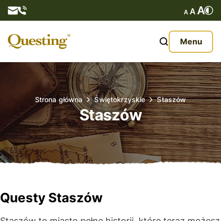
Questy
Menu
O nas
Oferta
Strona główna
Świętokrzyskie
Staszów
Staszów
Aktualności
Kontakt
Questy Staszów
Staszów to miasto pełne historii, które teraz możesz