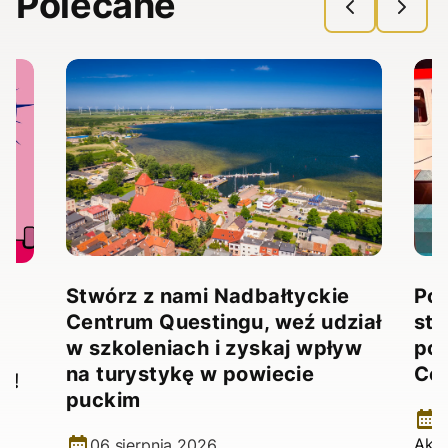
Polecane
Stwórz z nami Nadbałtyckie
Pow
Centrum Questingu, weź udział
stw
!
w szkoleniach i zyskaj wpływ
pow
na turystykę w powiecie
Ce
e!
puckim
2
Aktu
06 sierpnia 2026