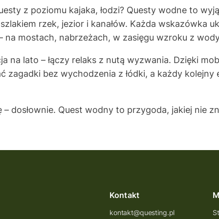
esty z poziomu kajaka, łodzi? Questy wodne to wyj
szlakiem rzek, jezior i kanałów. Każda wskazówka uk
 – na mostach, nabrzeżach, w zasięgu wzroku z wody
a na lato – łączy relaks z nutą wyzwania. Dzięki mobil
 zagadki bez wychodzenia z łódki, a każdy kolejny 
ię – dosłownie. Quest wodny to przygoda, jakiej nie 
Kontakt
M
kontakt@questing.pl
S