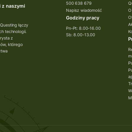
500 638 679
Q
i z naszymi
Napisz wiadomość
O
Godziny pracy
O
A
 Questing łączy
Pn-Pt: 8.00-16.00
h technologii.
K
Sb: 8.00-13.00
rysta z
P
bów, którego
Re
ctwa
mo
Po
Po
ap
Tr
W
M