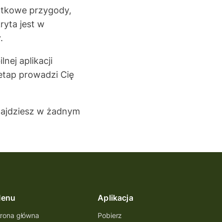
ątkowe przygody,
ryta jest w
.
nej aplikacji
etap prowadzi Cię
znajdziesz w żadnym
enu
Aplikacja
trona główna
Pobierz