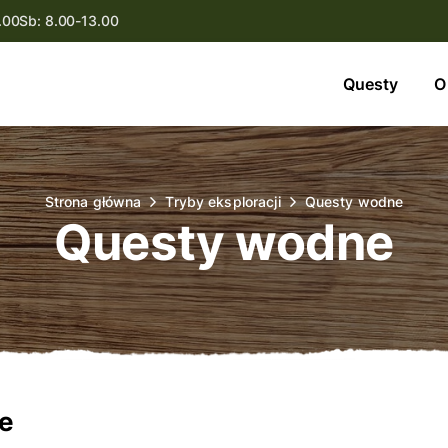
.00
Sb: 8.00-13.00
Questy
Questy
O
O nas
Oferta
Strona główna
Tryby eksploracji
Questy wodne
Questy wodne
Aktualności
Kontakt
e