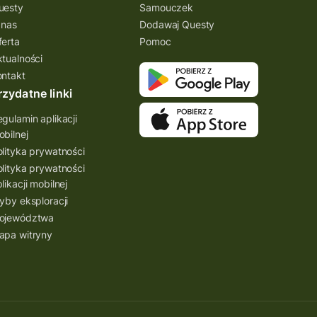
uesty
Samouczek
 nas
Dodawaj Questy
ferta
Pomoc
ktualności
ontakt
rzydatne linki
gulamin aplikacji
bilnej
lityka prywatności
lityka prywatności
likacji mobilnej
yby eksploracji
ojewództwa
apa witryny