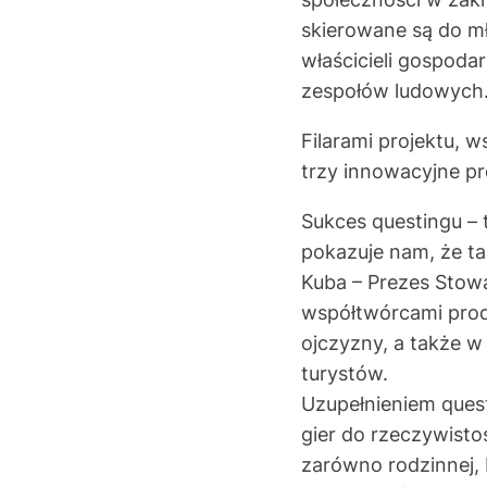
skierowane są do mł
właścicieli gospoda
zespołów ludowych
Filarami projektu, 
trzy innowacyjne pr
Sukces questingu – 
pokazuje nam, że t
Kuba – Prezes Stowa
współtwórcami produ
ojczyzny, a także 
turystów.
Uzupełnieniem quest
gier do rzeczywisto
zarówno rodzinnej, b