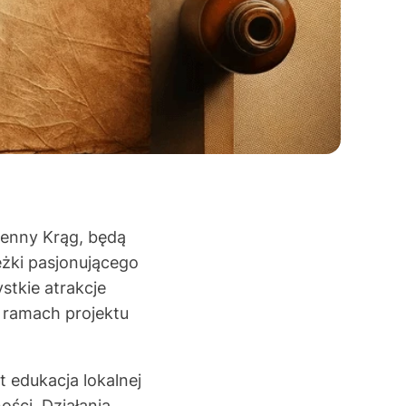
ienny Krąg, będą
eżki pasjonującego
tkie atrakcje
 ramach projektu
 edukacja lokalnej
ości. Działania