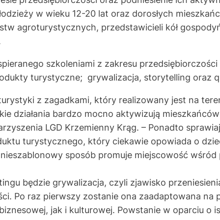
odzieży w wieku 12-20 lat oraz dorosłych mieszkańc
rstw agroturystycznych, przedstawicieli kół gospodyń
.
wspieranego szkoleniami z zakresu przedsiębiorczości
odukty turystyczne; grywalizacja, storytelling oraz q
turystyki z zagadkami, który realizowany jest na ter
akie działania bardzo mocno aktywizują mieszkańców
rzyszenia LGD Krzemienny Krąg. – Ponadto sprawiają
ktu turystycznego, który ciekawie opowiada o dzied
w nieszablonowy sposób promuje miejscowość wśród 
ingu będzie grywalizacja, czyli zjawisko przeniesi
ści. Po raz pierwszy zostanie ona zaadaptowana na p
iznesowej, jak i kulturowej. Powstanie w oparciu o i