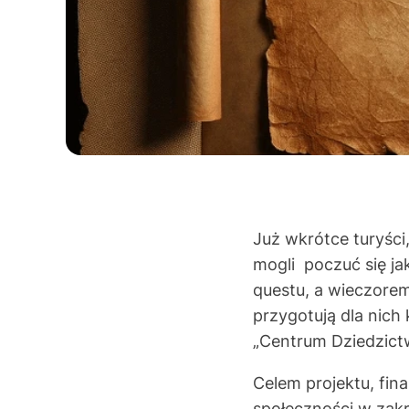
Już wkrótce turyści
mogli poczuć się ja
questu, a wieczore
przygotują dla nich
„Centrum Dziedzictw
Celem projektu, fin
społeczności w zakr