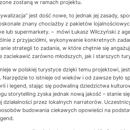
rzone zostaną w ramach projektu.
rywalizacja” jest dość nowe, to jednak jej zasady, sp
 doskonale znany chociażby z pakietów lojalnościowyc
e lub supermarkety. – mówi Łukasz Wilczyński z agen
gólnie z przyjaciółmi, wykonywanie konkretnych zad
ie strategii to zadania, w które chętnie się angażu
ie zaciekawić zarówno młodszych, jak i starszych tur
ieje w polskiej turystyce dzięki temu projektowi, jest 
i. Narzędzie to istnieje od wieków i od zawsze było
ii i legend, stając się podwaliną dziedzictwa kultur
 storytelling zyska jednak nową jakość – stanie si
 działalności przez lokalnych narratorów. Uczestnic
sposobów budowania ciekawych opowieści na podstaw
legend.