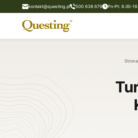
kontakt@questing.pl
500 638 679
Pn-Pt: 8.00-16
Stron
Tu