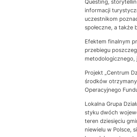
Questing, storytell
informacji turystyc
uczestnikom poznać 
społeczne, a także
Efektem finalnym pr
przebiegu poszczeg
metodologicznego, j
Projekt „Centrum Dz
środków otrzymanyc
Operacyjnego Fundu
Lokalna Grupa Dzia
styku dwóch wojewó
teren dziesięciu gm
niewielu w Polsce, 