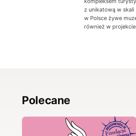
kompleksem turysty
z unikatową w skali
w Polsce żywe muze
również w projekci
Polecane