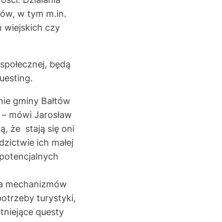
ów, w tym m.in.
 wiejskich czy
 społecznej, będą
uesting.
enie gminy Bałtów
 – mówi Jarosław
, że stają się oni
zictwie ich małej
potencjalnych
enia mechanizmów
otrzeby turystyki,
stniejące questy