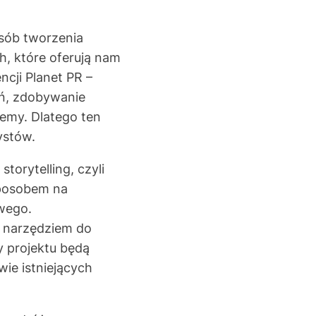
osób tworzenia
h, które oferują nam
cji Planet PR –
ań, zdobywanie
jemy. Dlatego ten
ystów.
storytelling, czyli
 sposobem na
owego.
ę narzędziem do
y projektu będą
ie istniejących