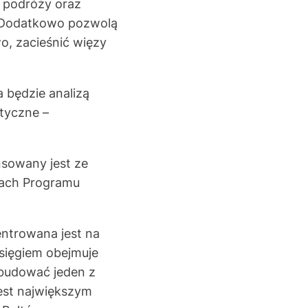
r podróży oraz
u. Dodatkowo pozwolą
o, zacieśnić więzy
a będzie analizą
tyczne –
nsowany jest ze
mach Programu
ntrowana jest na
sięgiem obejmuje
zbudować jeden z
jest największym