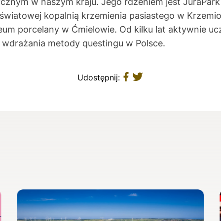
cznym w naszym kraju. Jego rdzeniem jest JuraPark
 światowej kopalnią krzemienia pasiastego w Krzemi
um porcelany w Ćmielowie. Od kilku lat aktywnie u
e wdrażania metody questingu w Polsce.
Udostępnij: