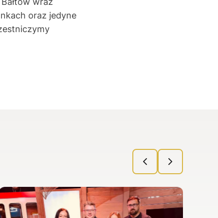
 Bałtów wraz
onkach oraz jedyne
czestniczymy