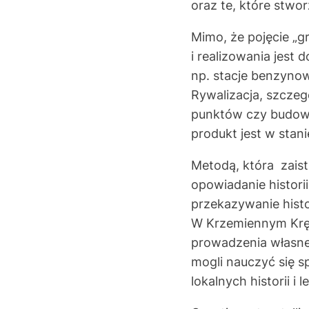
oraz te, które stwo
Mimo, że pojęcie „g
i realizowania jest
np. stacje benzynow
Rywalizacja, szcze
punktów czy budowan
produkt jest w stan
Metodą, która zaistn
opowiadanie histori
przekazywanie histor
W Krzemiennym Kręgu
prowadzenia własnej
mogli nauczyć się 
lokalnych historii i 