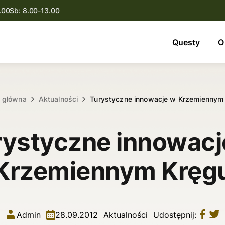
.00
Sb: 8.00-13.00
Questy
Questy
O
O nas
Oferta
a główna
Aktualności
Turystyczne innowacje w Krzemiennym
Aktualności
rystyczne innowacj
Kontakt
Krzemiennym Kręg
Admin
28.09.2012
Aktualności
Udostępnij: