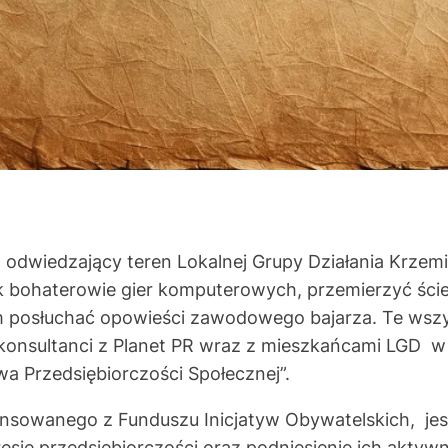
, odwiedzający teren Lokalnej Grupy Działania Krzem
k bohaterowie gier komputerowych, przemierzyć ści
m posłuchać opowieści zawodowego bajarza. Te wszys
 konsultanci z Planet PR wraz z mieszkańcami LGD w
a Przedsiębiorczości Społecznej”.
ansowanego z Funduszu Inicjatyw Obywatelskich, jest
esie przedsiębiorczości oraz podniesienie ich aktywn