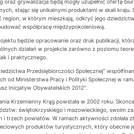
ing oraz grywalizacja będą mogły uzupełnić ofertę biu
znych, stając się unikalnymi produktami w skali kraj
region, w którym mieszkają, odkryć jego dziedzictw
 budować współpracę międzypokoleniową.
ojektu będzie opracowanie oraz druk publikacji, któr
ólnych działań w projekcie zarówno z poziomu teore
ak i praktycznego.
iedzictwa Przedsiębiorczości Społecznej” współfina
h od Ministerstwa Pracy i Polityki Społecznej w ra
sz Inicjatyw Obywatelskich 2012″.
łania Krzemienny Krąg powstała w 2002 roku. Skonce
dztw: świętokrzyskiego i mazowieckiego, swoim za
in i trzech powiatów. W ramach aktywności zdołała 
sieciowych produktów turystycznych, który obecnie 