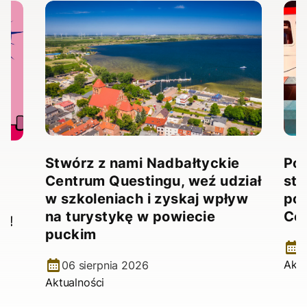
Stwórz z nami Nadbałtyckie
Pow
Centrum Questingu, weź udział
stw
!
w szkoleniach i zyskaj wpływ
pow
na turystykę w powiecie
Ce
e!
puckim
2
Aktu
06 sierpnia 2026
Aktualności