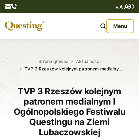
Questy
Menu
O nas
Oferta
Strona główna
Aktualności
TVP 3 Rzeszów kolejnym patronem medialny…
Aktualności
TVP 3 Rzeszów kolejnym
Kontakt
patronem medialnym I
Ogólnopolskiego Festiwalu
Questingu na Ziemi
Lubaczowskiej