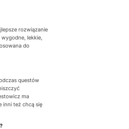
ajlepsze rozwiązanie
 wygodne, lekkie,
tosowana do
podczas questów
niszczyć
estowicz ma
inni też chcą się
?