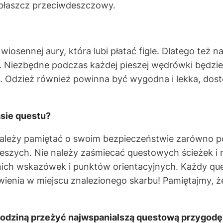
 płaszcz przeciwdeszczowy.
iosennej aury, która lubi płatać figle. Dlatego też n
ę”. Niezbędne podczas każdej pieszej wędrówki będzie
 Odzież również powinna być wygodna i lekka, dos
asie questu?
ależy pamiętać o swoim bezpieczeństwie zarówno 
ieszych. Nie należy zaśmiecać questowych ścieżek i 
ich wskazówek i punktów orientacyjnych. Każdy qu
enia w miejscu znalezionego skarbu! Pamiętajmy, że 
 rodziną przeżyć najwspanialszą questową przygodę