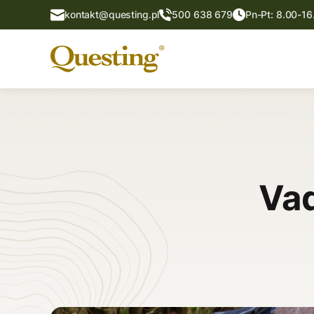
kontakt@questing.pl
500 638 679
Pn-Pt: 8.00-16
Va