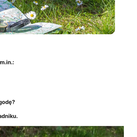
m.in.:
ygodę?
adniku.