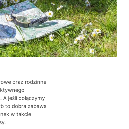
rowe oraz rodzinne
 aktywnego
 A jeśli dołączymy
arb to dobra zabawa
anek w takcie
sy.