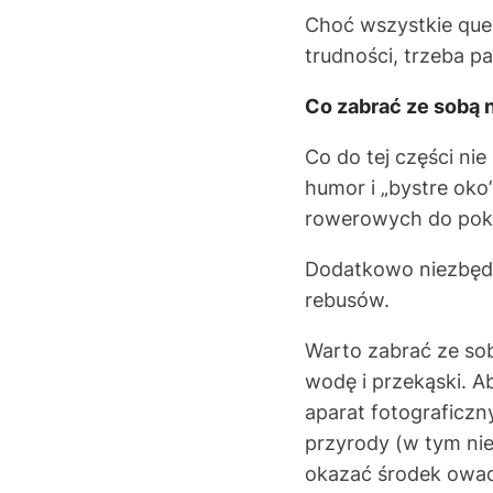
Choć wszystkie que
trudności, trzeba p
Co zabrać ze sobą 
Co do tej części ni
humor i „bystre ok
rowerowych do poko
Dodatkowo niezbędn
rebusów.
Warto zabrać ze so
wodę i przekąski. A
aparat fotograficzn
przyrody (w tym ni
okazać środek owad