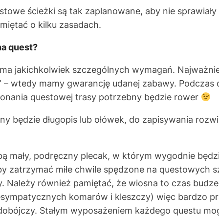
stowe ścieżki są tak zaplanowane, aby nie sprawiał
amiętać o kilku zasadach.
na quest?
e ma jakichkolwiek szczególnych wymagań. Najważnie
o” – wtedy mamy gwarancję udanej zabawy. Podczas
nania questowej trasy potrzebny będzie rower
y będzie długopis lub ołówek, do zapisywania rozwi
bą mały, podręczny plecak, w którym wygodnie będz
by zatrzymać miłe chwile spędzone na questowych s
y. Należy również pamiętać, że wiosna to czas budzeni
esympatycznych komarów i kleszczy) więc bardzo p
obójczy. Stałym wyposażeniem każdego questu mog