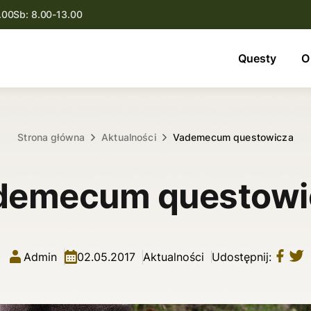
.00
Sb: 8.00-13.00
Questy
Questy
O
O nas
Oferta
Strona główna
Aktualności
Vademecum questowicza
Aktualności
demecum questowi
Kontakt
Admin
02.05.2017
Aktualności
Udostępnij: