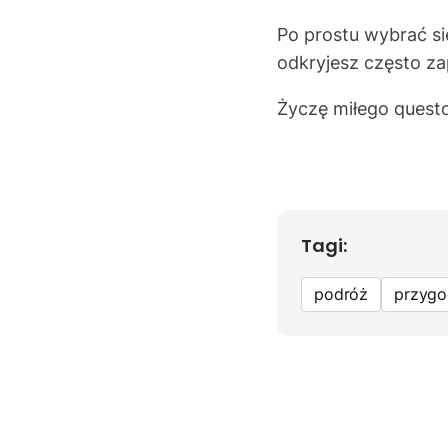
Po prostu wybrać si
odkryjesz często z
Życzę miłego quest
Tagi:
podróż
przygo