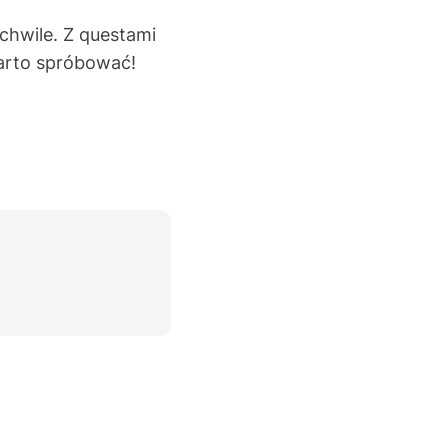
chwile. Z questami
arto spróbować!