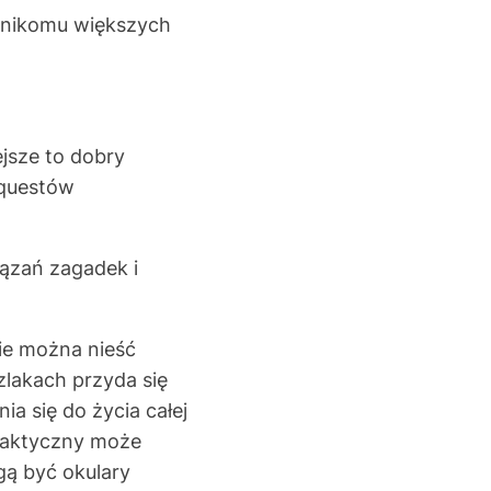
y nikomu większych
jsze to dobry
 questów
ązań zagadek i
ie można nieść
zlakach przyda się
a się do życia całej
raktyczny może
ą być okulary