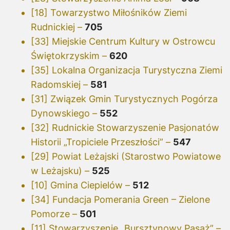
[18] Towarzystwo Miłośników Ziemi
Rudnickiej –
705
[33] Miejskie Centrum Kultury w Ostrowcu
Świętokrzyskim –
620
[35] Lokalna Organizacja Turystyczna Ziemi
Radomskiej –
581
[31] Związek Gmin Turystycznych Pogórza
Dynowskiego –
552
[32] Rudnickie Stowarzyszenie Pasjonatów
Historii „Tropiciele Przeszłości” –
547
[29] Powiat Leżajski (Starostwo Powiatowe
w Leżajsku) –
525
[10] Gmina Ciepielów –
512
[34] Fundacja Pomerania Green – Zielone
Pomorze –
501
[11] Stowarzyszenie „Bursztynowy Pasaż” –