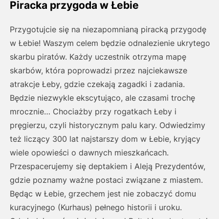
Piracka przygoda w Łebie
Przygotujcie się na niezapomnianą piracką przygodę
w Łebie! Waszym celem będzie odnalezienie ukrytego
skarbu piratów. Każdy uczestnik otrzyma mapę
skarbów, która poprowadzi przez najciekawsze
atrakcje Łeby, gdzie czekają zagadki i zadania.
Będzie niezwykle ekscytująco, ale czasami trochę
mrocznie… Chociażby przy rogatkach Łeby i
pręgierzu, czyli historycznym palu kary. Odwiedzimy
też liczący 300 lat najstarszy dom w Łebie, kryjący
wiele opowieści o dawnych mieszkańcach.
Przespacerujemy się deptakiem i Aleją Prezydentów,
gdzie poznamy ważne postaci związane z miastem.
Będąc w Łebie, grzechem jest nie zobaczyć domu
kuracyjnego (Kurhaus) pełnego historii i uroku.