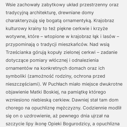
Wsie zachowały zabytkowy układ przestrzenny oraz
tradycyjną architekturę, drewniane domy
charakteryzują się bogatą ornamentyką. Krajobraz
kulturowy krainy to też piękne cerkwie i krzyże
wotywne, które – wtopione w krajobraz łąk i lasów –
przypominają o tradycji mieszkańców. Nad wsią
Trześcianka górują kopuły zielonej cerkwi – zadanie
dotyczące pomiary włócznej i odnalezienia
ornamentów na konkretnych domach oraz ich
symboliki (zamożność rodziny, ochrona przed
nieszczęściami). W Puchłach miało miejsce dwukrotne
objawienie Matki Boskiej, na pamiątkę którego
wzniesiono niebieską cerkiew. Dawniej stał tam dom
chorego na opuchliznę mężczyzny. Codziennie modlił
się on o uzdrowienie, aż pewnego dnia ujrzał na
szczycie lipy ikonę Opieki Bogurodzicy, a opuchlizna