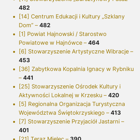
482
[14] Centrum Edukacji i Kultury „Szklany
Dom” –
482
[1] Powiat Hajnowski / Starostwo
Powiatowe w Hajnówce –
464
[6] Stowarzyszenie Artystyczne Wibracje –
453
[36] Zabytkowa Kopalnia Ignacy w Rybniku
–
441
[25] Stowarzyszenie Ośrodek Kultury i
Aktywności Lokalnej w Krzesku –
420
[5] Regionalna Organizacja Turystyczna
Województwa Świętokrzyskiego –
413
[7] Stowarzyszenie Przyjaciół Jastarni –
401
[21] Teraz Mielec –
390