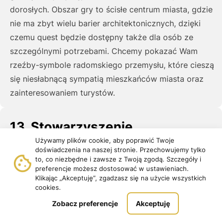
dorosłych. Obszar gry to ścisłe centrum miasta, gdzie
nie ma zbyt wielu barier architektonicznych, dzięki
czemu quest będzie dostępny także dla osób ze
szczególnymi potrzebami. Chcemy pokazać Wam
rzeźby-symbole radomskiego przemysłu, które cieszą
się niesłabnącą sympatią mieszkańców miasta oraz
zainteresowaniem turystów.
13. Stowarzyszenie
Północnokaszubska Lokalna
Używamy plików cookie, aby poprawić Twoje
doświadczenia na naszej stronie. Przechowujemy tylko
Grupa Rybacka
to, co niezbędne i zawsze z Twoją zgodą. Szczegóły i
preferencje możesz dostosować w ustawieniach.
Miejscowość:
Krokowa
Klikając „Akceptuję”, zgadzasz się na użycie wszystkich
cookies.
Gmina:
Krokowa
Zobacz preferencje
Akceptuję
Powiat:
pucki
Województwo:
pomorskie