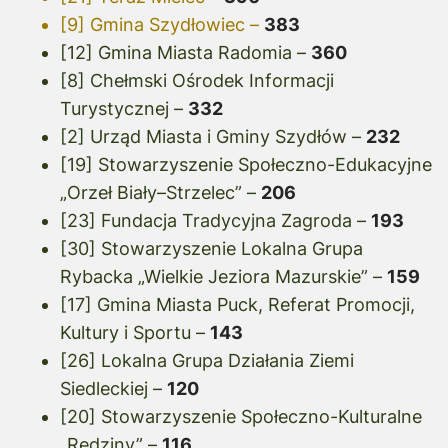
[9] Gmina Szydłowiec –
383
[12] Gmina Miasta Radomia –
360
[8] Chełmski Ośrodek Informacji
Turystycznej –
332
[2] Urząd Miasta i Gminy Szydłów –
232
[19] Stowarzyszenie Społeczno-Edukacyjne
„Orzeł Biały–Strzelec” –
206
[23] Fundacja Tradycyjna Zagroda –
193
[30] Stowarzyszenie Lokalna Grupa
Rybacka „Wielkie Jeziora Mazurskie” –
159
[17] Gmina Miasta Puck, Referat Promocji,
Kultury i Sportu –
143
[26] Lokalna Grupa Działania Ziemi
Siedleckiej –
120
[20] Stowarzyszenie Społeczno-Kulturalne
„Rędziny” –
116