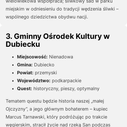
wielowiekowa współpraca; śliwkowy sad w parku
miejskim w odniesieniu do tradycji wędzenia śliwki –
wspólnego dziedzictwa obydwu nacji.
3. Gminny Ośrodek Kultury w
Dubiecku
Miejscowość:
Nienadowa
Gmina:
Dubiecko
Powiat:
przemyski
Województwo:
podkarpackie
Quest:
historyczny, pieszy, optymalny
Tematem questu będzie historia naszej „małej
Ojczyzny”, a jego głównym bohaterem – kupiec
Marcus Tarnawski, który podróżując po trakcie
węgierskim, stracił życie nad rzeką San podczas