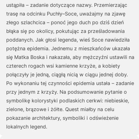
ustąpiła – zadanie dotyczące nazwy. Przemierzając
trasę na odcinku Puchły–Soce, uważajmy na zjawę
złego szlachcica – ponoć jego duch po dziś dzień
błąka się po okolicy, pokutując za prześladowania
poddanych. Jak głosi legenda, wieś Soce nawiedziła
potężna epidemia. Jednemu z mieszkańców ukazała
się Matka Boska i nakazała, aby mężczyźni ustawili na
czterech rogach wsi kamienne krzyże, a kobiety
połączyły je jedną, ciągłą nicią w ciągu jednej doby.
Po wykonaniu tej czynności epidemia ustała – zadanie
przy jednym z krzyży. Na podsumowanie pytanie o
symbolikę kolorystyki podlaskich cerkwi: niebieskie,
zielone, brązowe i żółte. Quest miałby na celu
pokazanie architektury, symboliki i odświeżenie
lokalnych legend.