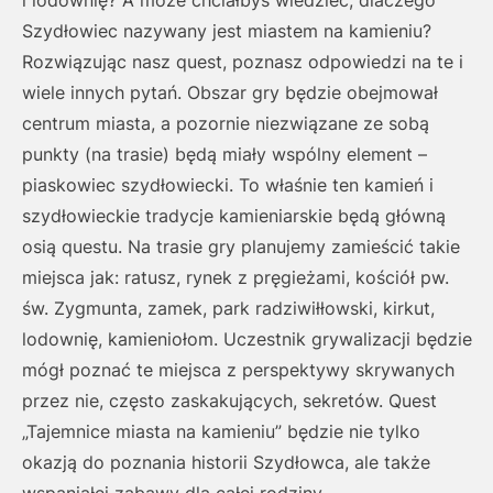
i lodownię? A może chciałbyś wiedzieć, dlaczego
Szydłowiec nazywany jest miastem na kamieniu?
Rozwiązując nasz quest, poznasz odpowiedzi na te i
wiele innych pytań. Obszar gry będzie obejmował
centrum miasta, a pozornie niezwiązane ze sobą
punkty (na trasie) będą miały wspólny element –
piaskowiec szydłowiecki. To właśnie ten kamień i
szydłowieckie tradycje kamieniarskie będą główną
osią questu. Na trasie gry planujemy zamieścić takie
miejsca jak: ratusz, rynek z pręgieżami, kościół pw.
św. Zygmunta, zamek, park radziwiłłowski, kirkut,
lodownię, kamieniołom. Uczestnik grywalizacji będzie
mógł poznać te miejsca z perspektywy skrywanych
przez nie, często zaskakujących, sekretów. Quest
„Tajemnice miasta na kamieniu” będzie nie tylko
okazją do poznania historii Szydłowca, ale także