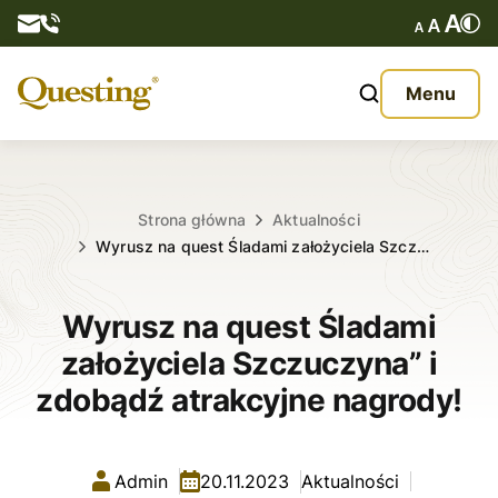
Questy
Menu
O nas
Oferta
Strona główna
Aktualności
Wyrusz na quest Śladami założyciela Szcz…
Aktualności
Wyrusz na quest Śladami
Kontakt
założyciela Szczuczyna” i
zdobądź atrakcyjne nagrody!
Admin
20.11.2023
Aktualności