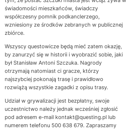
tym, że postać Szczuki miasta jest wciąż żywa w
świadomości mieszkańców, świadczy
współczesny pomnik podkanclerzego,
wzniesiony ze środków zebranych w publicznej
zbiórce.
Wszyscy questowicze będą mieć zatem okazję,
by zanurzyć się w historii i wyobrazić sobie, jaki
był Stanisław Antoni Szczuka. Nagrody
otrzymają natomiast ci gracze, którzy
najszybciej pokonają trasę i prawidłowo
rozwiążą wszystkie zagadki z opisu trasy.
Udział w grywalizacji jest bezpłatny, swoje
uczestnictwo należy jednak wcześniej zgłosić
pod adresem e-mail
kontakt@questing.pl
lub
numerem telefonu 500 638 679. Zapraszamy