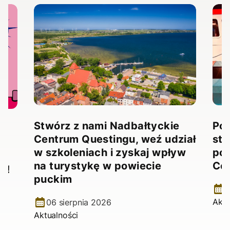
Stwórz z nami Nadbałtyckie
Pow
Centrum Questingu, weź udział
stw
!
w szkoleniach i zyskaj wpływ
pow
na turystykę w powiecie
Ce
e!
puckim
2
Aktu
06 sierpnia 2026
Aktualności