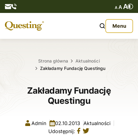
Questy
Menu
O nas
Oferta
Strona główna
Aktualności
Zakładamy Fundację Questingu
Aktualności
Zakładamy Fundację
Kontakt
Questingu
Admin
02.10.2013
Aktualności
Udostępnij: