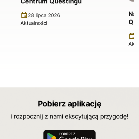
Centrum Questingu
Na
28 lipca 2026
Qu
Aktualności
1
Aktu
Pobierz aplikację
i rozpocznij z nami ekscytującą przygodę!