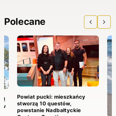
Polecane
Powiat pucki: mieszkańcy
ód!
stworzą 10 questów,
u w
powstanie Nadbałtyckie