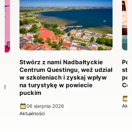
Stwórz z nami Nadbałtyckie
Pow
Centrum Questingu, weź udział
stw
!
w szkoleniach i zyskaj wpływ
pow
na turystykę w powiecie
Ce
e!
puckim
2
Aktu
06 sierpnia 2026
Aktualności