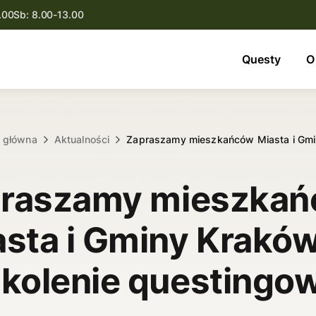
.00
Sb: 8.00-13.00
Questy
Questy
O
O nas
Oferta
a główna
Aktualności
Zapraszamy mieszkańców Miasta i Gmi
Aktualności
raszamy mieszka
Kontakt
asta i Gminy Kraków
kolenie questingo