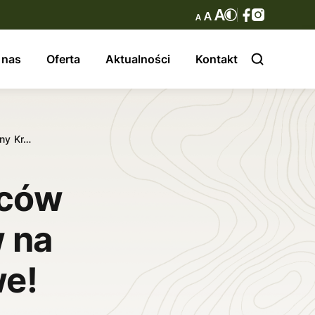
 nas
Oferta
Aktualności
Kontakt
ny Kr…
ńców
 na
we!