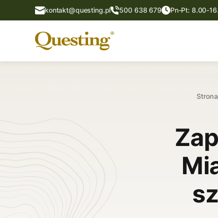
kontakt@questing.pl
500 638 679
Pn-Pt: 8.00-16
Stron
Zap
Mi
sz