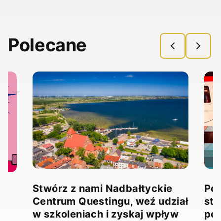
Polecane
Stwórz z nami Nadbałtyckie
Pow
Centrum Questingu, weź udział
stw
!
w szkoleniach i zyskaj wpływ
pow