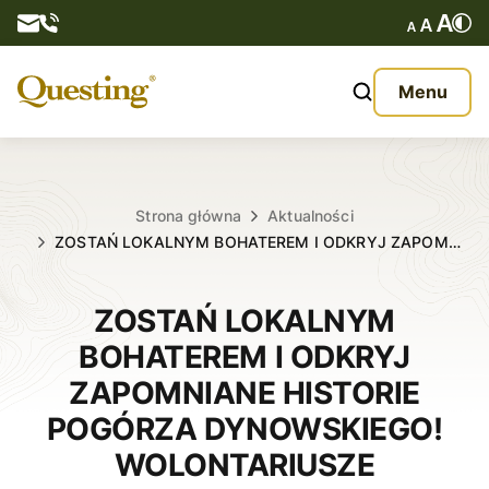
Questy
Menu
O nas
Oferta
Strona główna
Aktualności
ZOSTAŃ LOKALNYM BOHATEREM I ODKRYJ ZAPOM…
Aktualności
ZOSTAŃ LOKALNYM
Kontakt
BOHATEREM I ODKRYJ
ZAPOMNIANE HISTORIE
POGÓRZA DYNOWSKIEGO!
WOLONTARIUSZE