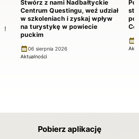
Stwórz z nami Nadbałtyckie
Pow
Centrum Questingu, weź udział
stw
!
w szkoleniach i zyskaj wpływ
pow
na turystykę w powiecie
Ce
e!
puckim
2
Aktu
06 sierpnia 2026
Aktualności
Pobierz aplikację