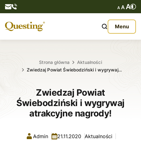
Questy
Menu
O nas
Oferta
Strona główna
Aktualności
Zwiedzaj Powiat Świebodziński i wygrywaj…
Aktualności
Zwiedzaj Powiat
Kontakt
Świebodziński i wygrywaj
atrakcyjne nagrody!
Admin
21.11.2020
Aktualności