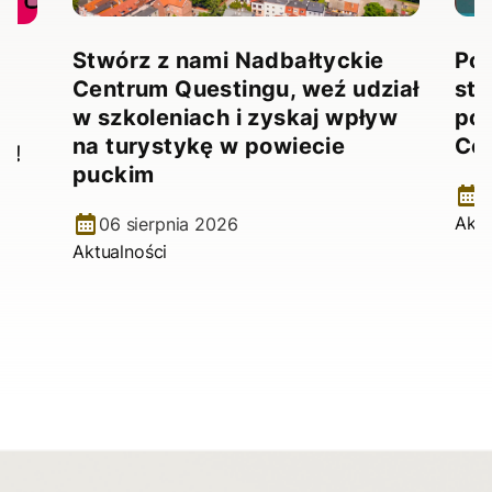
Stwórz z nami Nadbałtyckie
Pow
Centrum Questingu, weź udział
stw
!
w szkoleniach i zyskaj wpływ
pow
na turystykę w powiecie
Ce
e!
puckim
2
Aktu
06 sierpnia 2026
Aktualności