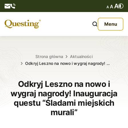
Questy
Menu
O nas
Oferta
Strona główna
Aktualności
Odkryj Leszno na nowo i wygraj nagrody! …
Aktualności
Odkryj Leszno na nowo i
Kontakt
wygraj nagrody! Inauguracja
questu “Śladami miejskich
murali”