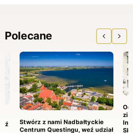
Polecane
Odk
zie
Stwórz z nami Nadbałtyckie
Ina
ądź
Centrum Questingu, weź udział
Sk
ji