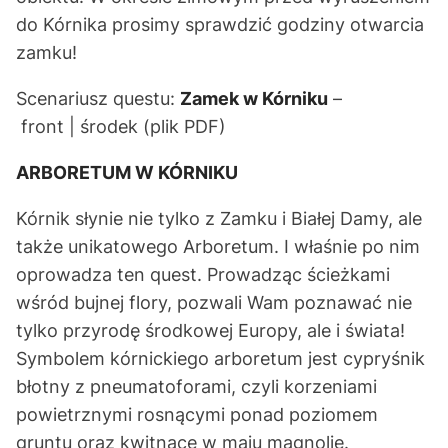
do Kórnika prosimy sprawdzić godziny otwarcia
zamku!
Scenariusz questu:
Zamek w Kórniku
–
front | środek
(plik PDF)
ARBORETUM W KÓRNIKU
Kórnik słynie nie tylko z Zamku i Białej Damy, ale
także unikatowego
Arboretum
. I właśnie po nim
oprowadza ten quest. Prowadząc ścieżkami
wśród bujnej flory, pozwali Wam poznawać nie
tylko przyrodę środkowej Europy, ale i świata!
Symbolem kórnickiego arboretum jest cypryśnik
błotny z pneumatoforami, czyli korzeniami
powietrznymi rosnącymi ponad poziomem
gruntu oraz kwitnące w maju magnolie.