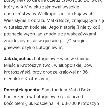
Lutogniew to dawne dziedzictwo rodu Doliwów,
który w XIV wieku zajmował wysokie
dostojeństwa w Wielkopolsce i na Kujawach.
Wieś słynie z obrazu Matki Bożej znajdującym się
w tutejszym kościele. Jego historię (i nie tylko!)
poznacie wędrując zgodnie ze wskazówkami
znajdującymi się w queście pt. „O srogim
gniewie, czyli o Lutogniewie”.
Jak dojechać:
Lutogniew – wieś w Gminie i
Mieście Krotoszyn (woj. wielkopolskie, pow.
krotoszyński, przy drodze krajowej nr 36,
niedaleko Krotoszyna)
Początek questu:
Sanktuarium Matki Bożej
Pocieszenia w Lutogniewie (plac przed
kościołem), ul. Kościelna 14, 63-700 Krotoszyn