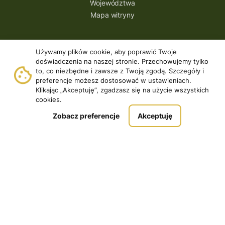
Województwa
Mapa witryny
Aplikacja
Używamy plików cookie, aby poprawić Twoje
doświadczenia na naszej stronie. Przechowujemy tylko
Pobierz
to, co niezbędne i zawsze z Twoją zgodą. Szczegóły i
Samouczek
preferencje możesz dostosować w ustawieniach.
Dodawaj Questy
Klikając „Akceptuję”, zgadzasz się na użycie wszystkich
Pomoc
cookies.
Zobacz preferencje
Akceptuję