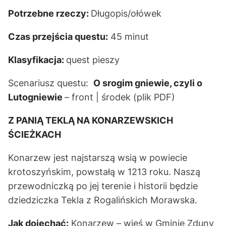
Potrzebne rzeczy:
Długopis/ołówek
Czas przejścia questu:
45 minut
Klasyfikacja:
quest pieszy
Scenariusz questu:
O srogim gniewie, czyli o
Lutogniewie
–
front | środek
(plik PDF)
Z PANIĄ TEKLĄ NA KONARZEWSKICH
ŚCIEŻKACH
Konarzew jest najstarszą wsią w powiecie
krotoszyńskim, powstałą w 1213 roku. Naszą
przewodniczką po jej terenie i historii będzie
dziedziczka Tekla z Rogalińskich Morawska.
Jak dojechać:
Konarzew – wieś w Gminie Zduny