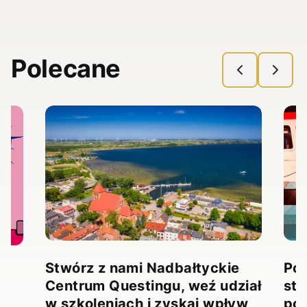
Polecane
Stwórz z nami Nadbałtyckie
Pow
Centrum Questingu, weź udział
stw
!
w szkoleniach i zyskaj wpływ
pow