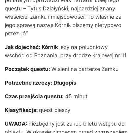
po którym oprowadzi Was narrator kolejnego
questu – Tytus Działyński, najbardziej znany
właściciel zamku i miejscowości. To właśnie za
jego sprawą nazwę Kórnik piszemy nietypowo
przez „ó”.
Jak dojechać:
Kórnik
leży na południowy
wschód od Poznania, przy drodze krajowej nr 11.
Początek questu:
W sieni na parterze Zamku
Potrzebne rzeczy:
Długopis
Czas przejścia questu:
45 minut
Klasyfikacja:
quest pieszy
UWAGA:
niezbędny jest zakup biletu wstępu do
obiektu. W okresie zimowym przed wyruszeniem