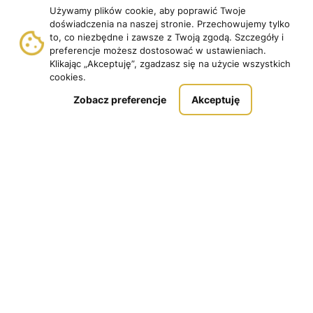
Używamy plików cookie, aby poprawić Twoje
doświadczenia na naszej stronie. Przechowujemy tylko
Pobierz
to, co niezbędne i zawsze z Twoją zgodą. Szczegóły i
Samouczek
preferencje możesz dostosować w ustawieniach.
Dodawaj Questy
Klikając „Akceptuję”, zgadzasz się na użycie wszystkich
Pomoc
cookies.
Zobacz preferencje
Akceptuję
Copyright © 2026 | Questing.pl. | Wszystkie prawa
zastrzeżone.