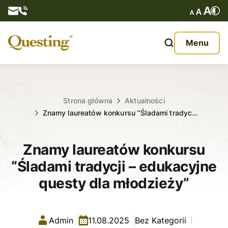
Questy
Menu
O nas
Oferta
Strona główna
Aktualności
Znamy laureatów konkursu “Śladami tradyc…
Aktualności
Znamy laureatów konkursu
Kontakt
“Śladami tradycji – edukacyjne
questy dla młodzieży”
Admin
11.08.2025
Bez Kategorii