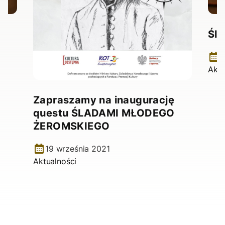
Śl
0
Aktu
Zapraszamy na inaugurację
questu ŚLADAMI MŁODEGO
ŻEROMSKIEGO
19 września 2021
Aktualności