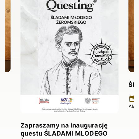
Śl
0
Aktu
Zapraszamy na inaugurację
questu ŚLADAMI MŁODEGO