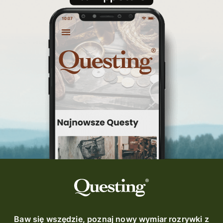
Baw się wszędzie, poznaj nowy wymiar rozrywki z