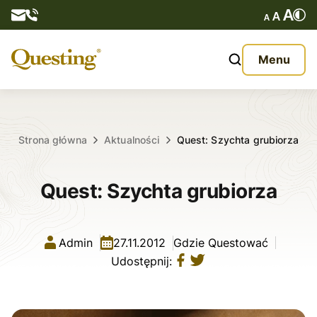
Questy
Menu
O nas
Oferta
Strona główna
Aktualności
Quest: Szychta grubiorza
Aktualności
Quest: Szychta grubiorza
Kontakt
Admin
27.11.2012
Gdzie Questować
Udostępnij: