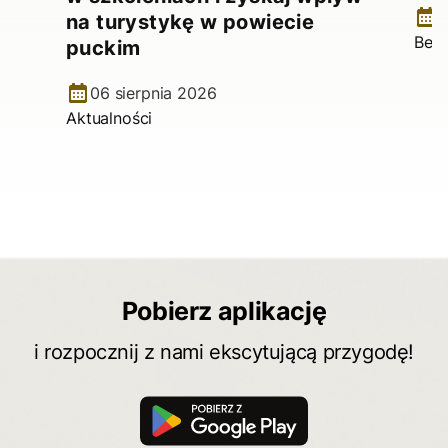
1
na turystykę w powiecie
Bez 
puckim
06 sierpnia 2026
Aktualności
Pobierz aplikację
i rozpocznij z nami ekscytującą przygodę!