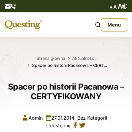
Questy
Menu
O nas
Oferta
Strona główna
Aktualności
Spacer po historii Pacanowa – CERT…
Aktualności
Spacer po historii Pacanowa –
Kontakt
CERTYFIKOWANY
Admin
27.01.2014
Bez Kategorii
Udostępnij: