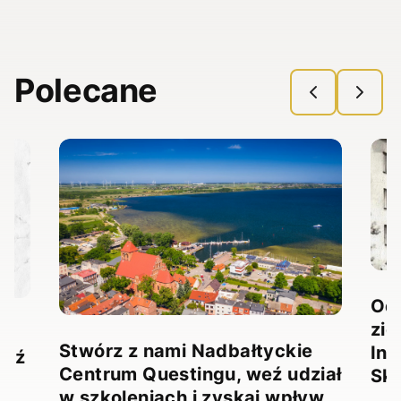
Polecane
Odk
zie
Stwórz z nami Nadbałtyckie
Ina
ądź
Centrum Questingu, weź udział
Sk
ji
w szkoleniach i zyskaj wpływ