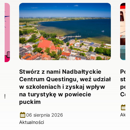
Stwórz z nami Nadbałtyckie
Pow
Centrum Questingu, weź udział
stw
!
w szkoleniach i zyskaj wpływ
pow
na turystykę w powiecie
Ce
e!
puckim
2
Aktu
06 sierpnia 2026
Aktualności