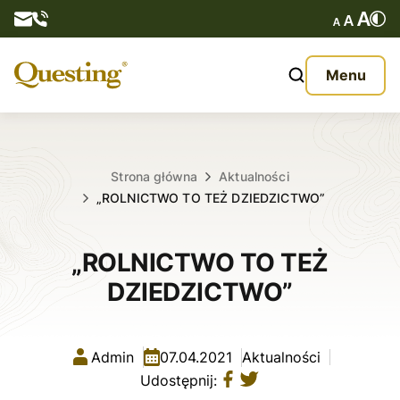
Questy
Menu
O nas
Oferta
Strona główna
Aktualności
„ROLNICTWO TO TEŻ DZIEDZICTWO”
Aktualności
„ROLNICTWO TO TEŻ
Kontakt
DZIEDZICTWO”
Admin
07.04.2021
Aktualności
Udostępnij: