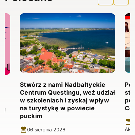
Stwórz z nami Nadbałtyckie
Pow
Centrum Questingu, weź udział
stw
!
w szkoleniach i zyskaj wpływ
pow
na turystykę w powiecie
Ce
e!
puckim
2
Aktu
06 sierpnia 2026