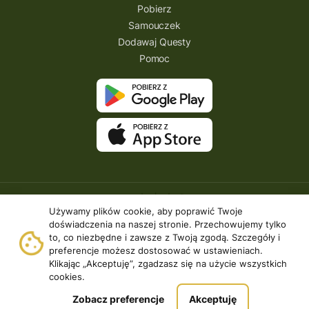
Pobierz
Samouczek
Dodawaj Questy
Pomoc
Używamy plików cookie, aby poprawić Twoje
doświadczenia na naszej stronie. Przechowujemy tylko
to, co niezbędne i zawsze z Twoją zgodą. Szczegóły i
preferencje możesz dostosować w ustawieniach.
Klikając „Akceptuję”, zgadzasz się na użycie wszystkich
Copyright © 2026 | Questing.pl. | Wszystkie prawa
cookies.
zastrzeżone.
Realizacja:
Fancybox.pl
Zobacz preferencje
Akceptuję