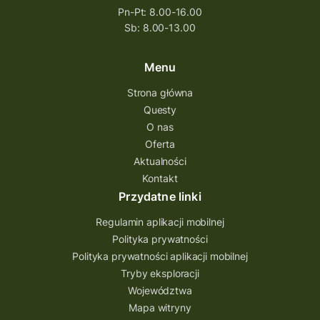
Pn-Pt: 8.00-16.00
questing wielkopolska
Sb: 8.00-13.00
questing w podkarpackim
Questing Przecławski
Questing Łódzkie
Menu
questing gry terenowe
Strona główna
Questy
Quest Świętokrzyskie
O nas
quest na szlaku Przygody
quest miejski
Oferta
Aktualności
Quest Bolestraszyce
Quest Arboretum
Kontakt
Przecław Quest
projekt
Przydatne linki
Pogórze Dynowskie
Regulamin aplikacji mobilnej
Partnerstwo Questingu
Polityka prywatności
Polityka prywatności aplikacji mobilnej
Park Etnograficzny w Tokarni
Tryby eksploracji
Park Etnograficzny
natura
Województwa
Mapa witryny
Michał Jurecki
mazowieckie
lubuskie