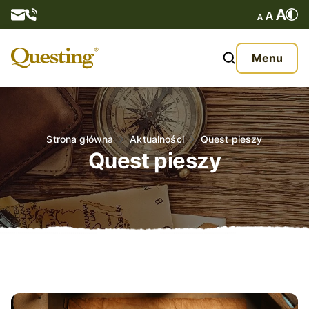
Questy
Menu
O nas
Oferta
Strona główna
Aktualności
Quest pieszy
Quest pieszy
Aktualności
Kontakt