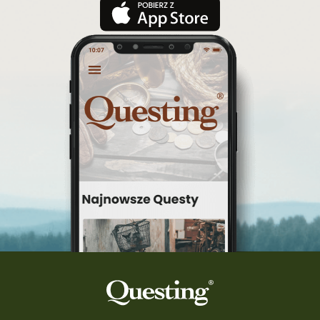
festiwal Questingu
ciekawezwiedzanie
wyprawa po skarb
wycieczki śląskie
Warka
turystyka śląsk
top questy
Tokarnia
śląsk
Ruda Maleniecka
questinggryterenowe
Questing Świętokrzyskie
questing śląskie
Quest Szlak Przygody
przygoda
podróż
nowy quest
najlepsze questy
Krosno
wycieczki
turystyka przygodowa
Szlak Przygody
szkolenie
szkło
scieżka questingowa
questy w Polsce
questujznami
QUESTOMANIA
questing.pl