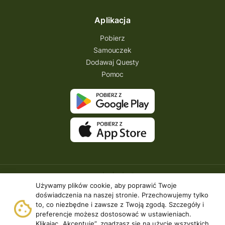
kresowa osada
kozienice
Kielce
Aplikacja
Katowice
Kampinoski Park Narodowy
Pobierz
Hutniczy Ostrowiec
gry terenowe
Samouczek
Dodawaj Questy
gry i zabawy
gry edukacyjne
Pomoc
Centrum Dziedzictwa Szkła
akademia questingu
zydzi
życzenia
zwiedzanie
ziemia lubaczowska
Zielona Góra
zawody questowe
Zawisza Czarny
zagraj
XXI wiek
wyprawa odkrywców
wyprawa
Używamy plików cookie, aby poprawić Twoje
wyieczki śląskie
wygraj darmowy quest
doświadczenia na naszej stronie. Przechowujemy tylko
to, co niezbędne i zawsze z Twoją zgodą. Szczegóły i
wycieczki rowerowe
preferencje możesz dostosować w ustawieniach.
Klikając „Akceptuję”, zgadzasz się na użycie wszystkich
wschodni szlak rowerowy
września
Copyright © 2026 | Questing.pl. | Wszystkie prawa