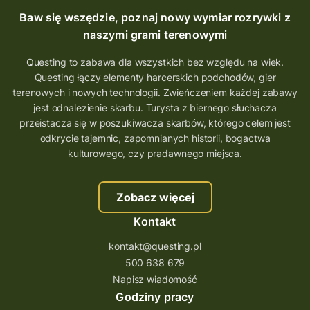
Questing Mazurski
Quest Pacanów
Baw się wszędzie, poznaj nowy wymiar rozrywki z
Quest Koziołek Matołek
gra miejska
naszymi grami terenowymi
co zobaczyć na Śląsku
aplikacja questy
Questing to zabawa dla wszystkich bez względu na wiek.
Questing łączy elementy harcerskich podchodów, gier
aplikacja gry terenowe
terenowych i nowych technologii. Zwieńczeniem każdej zabawy
wielkopolskie questy
wakacje z questami
jest odnalezienie skarbu. Turysta z biernego słuchacza
przeistacza się w poszukiwacza skarbów, którego celem jest
trenerzy questingu
odkrycie tajemnic, zapomnianych historii, bogactwa
szkolenie tworzenie questów
kulturowego, czy pradawnego miejsca.
szkolenie questing
Stefan Żeromski
Zobacz więcej
śląskie
ścieżka
Rzeszów
Kontakt
Quiz Łódzkie
questy świętokrzyskie
kontakt@questing.pl
questujwpolsce
questuj z nami
500 638 679
questpieszy
questingwyprawa po skarb
Napisz wiadomość
Godziny pracy
questingowy projekt współpracy