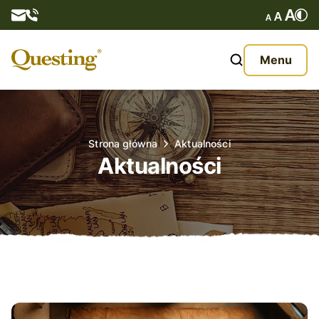
Questy
Menu
O nas
Oferta
Strona główna
Aktualności
Aktualności
Aktualności
Kontakt