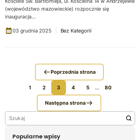
Kościele Św. Bartłomieja, ul. Kościelna 14 w Andrzejewie
(województwo mazowieckie) rozpocznie się
inauguracja…
03 grudnia 2025
Bez Kategorii
Poprzednia strona
1
2
3
4
5
…
80
Następna strona
Popularne wpisy