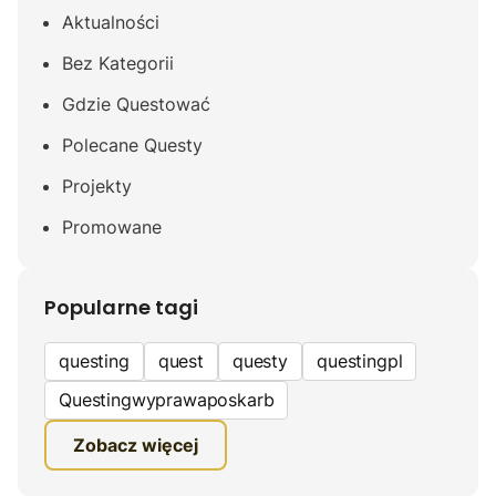
Aktualności
Bez Kategorii
Gdzie Questować
Polecane Questy
Projekty
Promowane
Popularne tagi
questing
quest
questy
questingpl
Questingwyprawaposkarb
edukacyjna gra terenowa
Zobacz więcej
fundacja questingu
turystyka