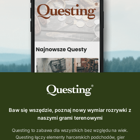
questinggryterenowe
Questing Świętokrzyskie
questing śląskie
Quest Szlak Przygody
przygoda
podróż
nowy quest
najlepsze questy
Krosno
wycieczki
turystyka przygodowa
Szlak Przygody
szkolenie
szkło
scieżka questingowa
questy w Polsce
questujznami
QUESTOMANIA
questing.pl
Questing Mazurski
Quest Pacanów
Baw się wszędzie, poznaj nowy wymiar rozrywki z
Quest Koziołek Matołek
gra miejska
naszymi grami terenowymi
co zobaczyć na Śląsku
aplikacja questy
Questing to zabawa dla wszystkich bez względu na wiek.
Questing łączy elementy harcerskich podchodów, gier
aplikacja gry terenowe