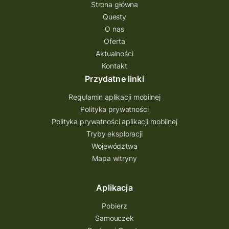
questing gry terenowe
Strona główna
Questy
Quest Świętokrzyskie
O nas
quest na szlaku Przygody
quest miejski
Oferta
Aktualności
Quest Bolestraszyce
Quest Arboretum
Kontakt
Przecław Quest
projekt
Przydatne linki
Pogórze Dynowskie
Regulamin aplikacji mobilnej
Partnerstwo Questingu
Polityka prywatności
Polityka prywatności aplikacji mobilnej
Park Etnograficzny w Tokarni
Tryby eksploracji
Park Etnograficzny
natura
Województwa
Mapa witryny
Michał Jurecki
mazowieckie
lubuskie
kresowa osada
kozienice
Kielce
Aplikacja
Katowice
Kampinoski Park Narodowy
Pobierz
Hutniczy Ostrowiec
gry terenowe
Samouczek