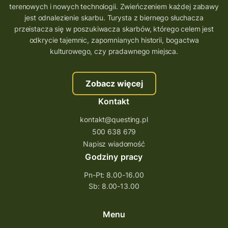
terenowych i nowych technologii. Zwieńczeniem każdej zabawy
wielkopolskie questy
wakacje z questami
jest odnalezienie skarbu. Turysta z biernego słuchacza
przeistacza się w poszukiwacza skarbów, którego celem jest
trenerzy questingu
odkrycie tajemnic, zapomnianych historii, bogactwa
szkolenie tworzenie questów
kulturowego, czy pradawnego miejsca.
szkolenie questing
Stefan Żeromski
Zobacz więcej
śląskie
ścieżka
Rzeszów
Kontakt
Quiz Łódzkie
questy świętokrzyskie
kontakt@questing.pl
questujwpolsce
questuj z nami
500 638 679
questpieszy
questingwyprawa po skarb
Napisz wiadomość
Godziny pracy
questingowy projekt współpracy
Pn-Pt: 8.00-16.00
questing wielkopolska
Sb: 8.00-13.00
questing w podkarpackim
Questing Przecławski
Questing Łódzkie
Menu