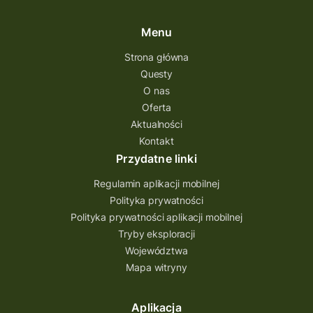
questing w podkarpackim
Questing Przecławski
Questing Łódzkie
Menu
questing gry terenowe
Strona główna
Questy
Quest Świętokrzyskie
O nas
quest na szlaku Przygody
quest miejski
Oferta
Aktualności
Quest Bolestraszyce
Quest Arboretum
Kontakt
Przecław Quest
projekt
Przydatne linki
Pogórze Dynowskie
Regulamin aplikacji mobilnej
Partnerstwo Questingu
Polityka prywatności
Polityka prywatności aplikacji mobilnej
Park Etnograficzny w Tokarni
Tryby eksploracji
Park Etnograficzny
natura
Województwa
Mapa witryny
Michał Jurecki
mazowieckie
lubuskie
kresowa osada
kozienice
Kielce
Aplikacja