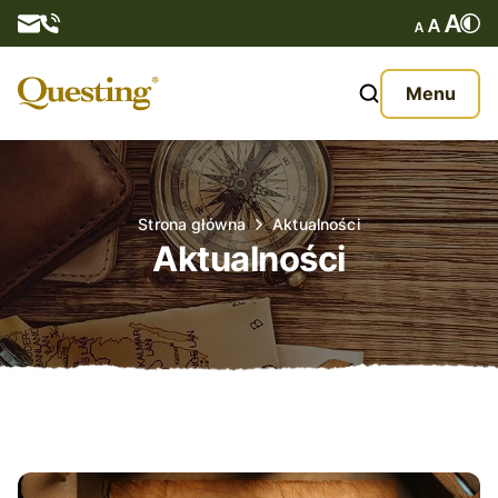
Questy
Menu
O nas
Oferta
Strona główna
Aktualności
Aktualności
Aktualności
Kontakt