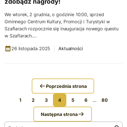
zdobądź nagrody!
We wtorek, 2 grudnia, o godzinie 10:00, sprzed
Gminnego Centrum Kultury, Promocji i Turystyki w
Szaflarach rozpocznie się inauguracja nowego questu
w Szaflarach.…
26 listopada 2025
Aktualności
Poprzednia strona
1
2
3
4
5
6
…
80
Następna strona