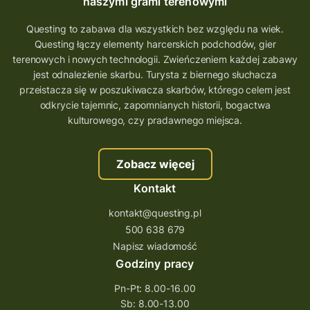
Quest Koziołek Matołek
gra miejska
naszymi grami terenowymi
co zobaczyć na Śląsku
aplikacja questy
Questing to zabawa dla wszystkich bez względu na wiek.
Questing łączy elementy harcerskich podchodów, gier
aplikacja gry terenowe
terenowych i nowych technologii. Zwieńczeniem każdej zabawy
wielkopolskie questy
wakacje z questami
jest odnalezienie skarbu. Turysta z biernego słuchacza
przeistacza się w poszukiwacza skarbów, którego celem jest
trenerzy questingu
odkrycie tajemnic, zapomnianych historii, bogactwa
szkolenie tworzenie questów
kulturowego, czy pradawnego miejsca.
szkolenie questing
Stefan Żeromski
Zobacz więcej
śląskie
ścieżka
Rzeszów
Kontakt
Quiz Łódzkie
questy świętokrzyskie
kontakt@questing.pl
questujwpolsce
questuj z nami
500 638 679
questpieszy
questingwyprawa po skarb
Napisz wiadomość
Godziny pracy
questingowy projekt współpracy
Pn-Pt: 8.00-16.00
questing wielkopolska
Sb: 8.00-13.00