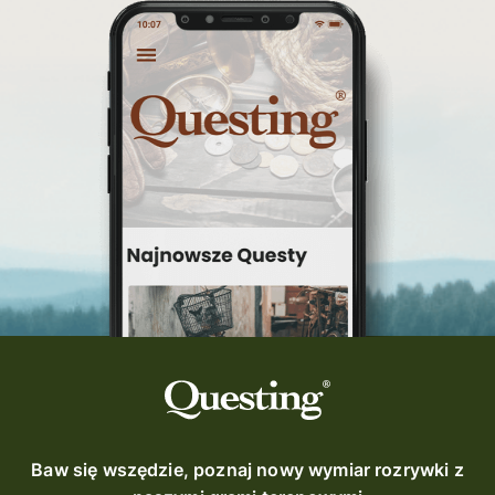
Warka
turystyka śląsk
top questy
Tokarnia
śląsk
Ruda Maleniecka
questinggryterenowe
Questing Świętokrzyskie
questing śląskie
Quest Szlak Przygody
przygoda
podróż
nowy quest
najlepsze questy
Krosno
wycieczki
turystyka przygodowa
Szlak Przygody
szkolenie
szkło
scieżka questingowa
questy w Polsce
questujznami
QUESTOMANIA
questing.pl
Questing Mazurski
Quest Pacanów
Baw się wszędzie, poznaj nowy wymiar rozrywki z