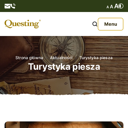
Questy
Menu
O nas
Oferta
Strona główna
Aktualności
Turystyka piesza
Turystyka piesza
Aktualności
Kontakt