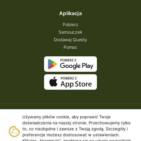
kresowa osada
kozienice
Kielce
Aplikacja
Katowice
Kampinoski Park Narodowy
Pobierz
Hutniczy Ostrowiec
gry terenowe
Samouczek
Dodawaj Questy
gry i zabawy
gry edukacyjne
Pomoc
Centrum Dziedzictwa Szkła
akademia questingu
zydzi
życzenia
zwiedzanie
ziemia lubaczowska
Zielona Góra
zawody questowe
Zawisza Czarny
zagraj
XXI wiek
wyprawa odkrywców
wyprawa
Używamy plików cookie, aby poprawić Twoje
wyieczki śląskie
wygraj darmowy quest
doświadczenia na naszej stronie. Przechowujemy tylko
to, co niezbędne i zawsze z Twoją zgodą. Szczegóły i
wycieczki rowerowe
preferencje możesz dostosować w ustawieniach.
Klikając „Akceptuję”, zgadzasz się na użycie wszystkich