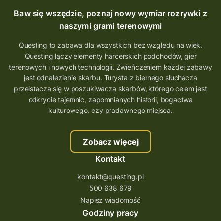
Questing Mazurski
Quest Pacanów
Baw się wszędzie, poznaj nowy wymiar rozrywki z
Quest Koziołek Matołek
gra miejska
naszymi grami terenowymi
co zobaczyć na Śląsku
aplikacja questy
Questing to zabawa dla wszystkich bez względu na wiek.
Questing łączy elementy harcerskich podchodów, gier
aplikacja gry terenowe
terenowych i nowych technologii. Zwieńczeniem każdej zabawy
wielkopolskie questy
wakacje z questami
jest odnalezienie skarbu. Turysta z biernego słuchacza
przeistacza się w poszukiwacza skarbów, którego celem jest
trenerzy questingu
odkrycie tajemnic, zapomnianych historii, bogactwa
szkolenie tworzenie questów
kulturowego, czy pradawnego miejsca.
szkolenie questing
Stefan Żeromski
Zobacz więcej
śląskie
ścieżka
Rzeszów
Kontakt
Quiz Łódzkie
questy świętokrzyskie
kontakt@questing.pl
questujwpolsce
questuj z nami
500 638 679
questpieszy
questingwyprawa po skarb
Napisz wiadomość
Godziny pracy
questingowy projekt współpracy