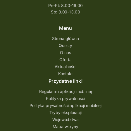
Pn-Pt: 8.00-16.00
questing wielkopolska
Sb: 8.00-13.00
questing w podkarpackim
Questing Przecławski
Questing Łódzkie
Menu
questing gry terenowe
Strona główna
Questy
Quest Świętokrzyskie
O nas
quest na szlaku Przygody
quest miejski
Oferta
Aktualności
Quest Bolestraszyce
Quest Arboretum
Kontakt
Przecław Quest
projekt
Przydatne linki
Pogórze Dynowskie
Regulamin aplikacji mobilnej
Partnerstwo Questingu
Polityka prywatności
Polityka prywatności aplikacji mobilnej
Park Etnograficzny w Tokarni
Tryby eksploracji
Park Etnograficzny
natura
Województwa
Mapa witryny
Michał Jurecki
mazowieckie
lubuskie