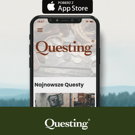
festiwal Questingu
ciekawezwiedzanie
wyprawa po skarb
wycieczki śląskie
Warka
turystyka śląsk
top questy
Tokarnia
śląsk
Ruda Maleniecka
questinggryterenowe
Questing Świętokrzyskie
questing śląskie
Quest Szlak Przygody
przygoda
podróż
nowy quest
najlepsze questy
Krosno
wycieczki
turystyka przygodowa
Szlak Przygody
szkolenie
szkło
scieżka questingowa
questy w Polsce
questujznami
QUESTOMANIA
questing.pl