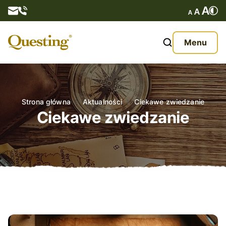
Questy
Menu
O nas
Oferta
Strona główna
Aktualności
Ciekawe zwiedzanie
Ciekawe zwiedzanie
Aktualności
Kontakt