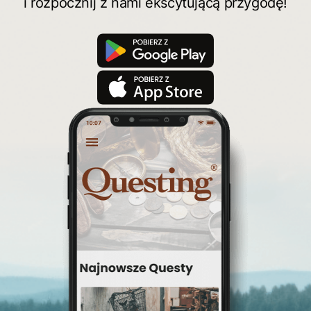
i rozpocznij z nami ekscytującą przygodę!
świętokrzyskie
quest pieszy
planetpr
wielkopolska
turystyka z zagadkami
konkurs questy
quest rowerowy
festiwal Questingu
ciekawezwiedzanie
wyprawa po skarb
wycieczki śląskie
Warka
turystyka śląsk
top questy
Tokarnia
śląsk
Ruda Maleniecka
questinggryterenowe
Questing Świętokrzyskie
questing śląskie
Quest Szlak Przygody
przygoda
podróż
nowy quest
najlepsze questy
Krosno
wycieczki
turystyka przygodowa
Szlak Przygody