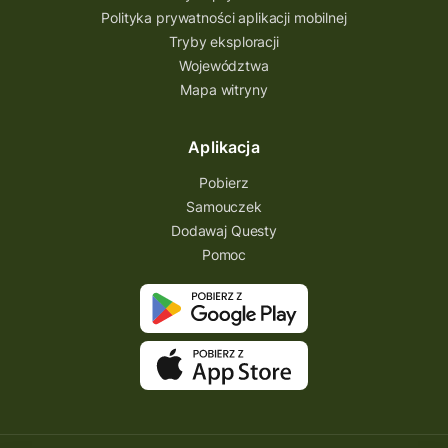
Polityka prywatności aplikacji mobilnej
Park Etnograficzny w Tokarni
Tryby eksploracji
Park Etnograficzny
natura
Województwa
Mapa witryny
Michał Jurecki
mazowieckie
lubuskie
kresowa osada
kozienice
Kielce
Aplikacja
Katowice
Kampinoski Park Narodowy
Pobierz
Hutniczy Ostrowiec
gry terenowe
Samouczek
Dodawaj Questy
gry i zabawy
gry edukacyjne
Pomoc
Centrum Dziedzictwa Szkła
akademia questingu
zydzi
życzenia
zwiedzanie
ziemia lubaczowska
Zielona Góra
zawody questowe
Zawisza Czarny
zagraj
XXI wiek