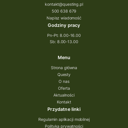
kontakt@questing.pl
questujwpolsce
questuj z nami
500 638 679
questpieszy
questingwyprawa po skarb
Napisz wiadomość
Godziny pracy
questingowy projekt współpracy
Pn-Pt: 8.00-16.00
questing wielkopolska
Sb: 8.00-13.00
questing w podkarpackim
Questing Przecławski
Questing Łódzkie
Menu
questing gry terenowe
Strona główna
Questy
Quest Świętokrzyskie
O nas
quest na szlaku Przygody
quest miejski
Oferta
Aktualności
Quest Bolestraszyce
Quest Arboretum
Kontakt
Przecław Quest
projekt
Przydatne linki
Pogórze Dynowskie
Regulamin aplikacji mobilnej
Partnerstwo Questingu
Polityka prywatności