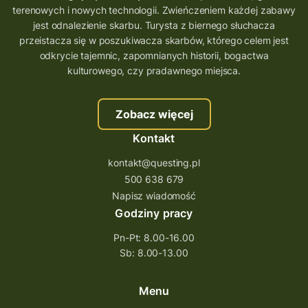
terenowych i nowych technologii. Zwieńczeniem każdej zabawy
wielkopolskie questy
wakacje z questami
jest odnalezienie skarbu. Turysta z biernego słuchacza
przeistacza się w poszukiwacza skarbów, którego celem jest
trenerzy questingu
odkrycie tajemnic, zapomnianych historii, bogactwa
szkolenie tworzenie questów
kulturowego, czy pradawnego miejsca.
szkolenie questing
Stefan Żeromski
Zobacz więcej
śląskie
ścieżka
Rzeszów
Kontakt
Quiz Łódzkie
questy świętokrzyskie
kontakt@questing.pl
questujwpolsce
questuj z nami
500 638 679
questpieszy
questingwyprawa po skarb
Napisz wiadomość
Godziny pracy
questingowy projekt współpracy
Pn-Pt: 8.00-16.00
questing wielkopolska
Sb: 8.00-13.00
questing w podkarpackim
Questing Przecławski
Questing Łódzkie
Menu