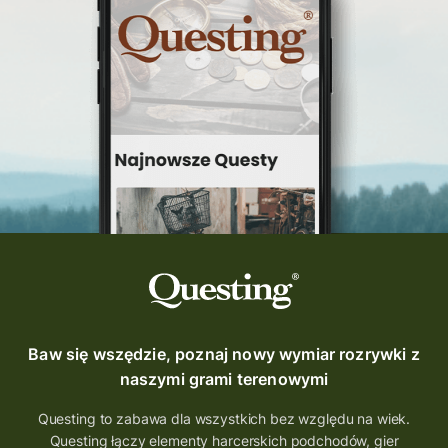
questinggryterenowe
Questing Świętokrzyskie
questing śląskie
Quest Szlak Przygody
przygoda
podróż
nowy quest
najlepsze questy
Krosno
wycieczki
turystyka przygodowa
Szlak Przygody
szkolenie
szkło
scieżka questingowa
questy w Polsce
questujznami
QUESTOMANIA
questing.pl
Questing Mazurski
Quest Pacanów
Baw się wszędzie, poznaj nowy wymiar rozrywki z
Quest Koziołek Matołek
gra miejska
naszymi grami terenowymi
co zobaczyć na Śląsku
aplikacja questy
Questing to zabawa dla wszystkich bez względu na wiek.
Questing łączy elementy harcerskich podchodów, gier
aplikacja gry terenowe