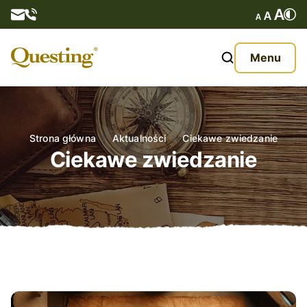
Questy
Menu
O nas
Oferta
Strona główna
Aktualności
Ciekawe zwiedzanie
Ciekawe zwiedzanie
Aktualności
Kontakt