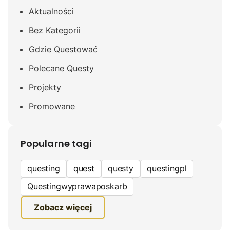
Aktualności
Bez Kategorii
Gdzie Questować
Polecane Questy
Projekty
Promowane
Popularne tagi
questing
quest
questy
questingpl
Questingwyprawaposkarb
edukacyjna gra terenowa
Zobacz więcej
fundacja questingu
turystyka