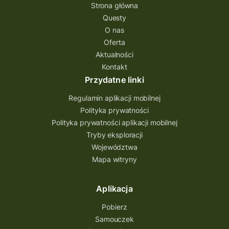
questing gry terenowe
Strona główna
Questy
Quest Świętokrzyskie
O nas
quest na szlaku Przygody
quest miejski
Oferta
Aktualności
Quest Bolestraszyce
Quest Arboretum
Kontakt
Przecław Quest
projekt
Przydatne linki
Pogórze Dynowskie
Regulamin aplikacji mobilnej
Partnerstwo Questingu
Polityka prywatności
Polityka prywatności aplikacji mobilnej
Park Etnograficzny w Tokarni
Tryby eksploracji
Park Etnograficzny
natura
Województwa
Mapa witryny
Michał Jurecki
mazowieckie
lubuskie
kresowa osada
kozienice
Kielce
Aplikacja
Katowice
Kampinoski Park Narodowy
Pobierz
Hutniczy Ostrowiec
gry terenowe
Samouczek