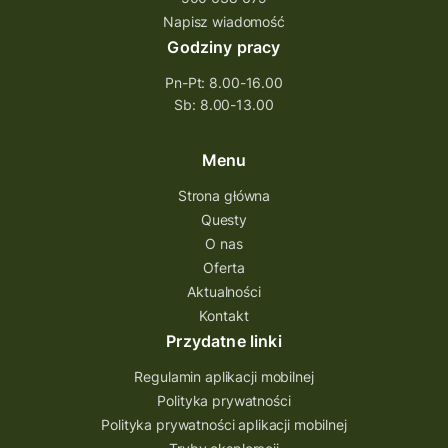
questpieszy
questingwyprawa po skarb
Napisz wiadomość
Godziny pracy
questingowy projekt współpracy
Pn-Pt: 8.00-16.00
questing wielkopolska
Sb: 8.00-13.00
questing w podkarpackim
Questing Przecławski
Questing Łódzkie
Menu
questing gry terenowe
Strona główna
Questy
Quest Świętokrzyskie
O nas
quest na szlaku Przygody
quest miejski
Oferta
Aktualności
Quest Bolestraszyce
Quest Arboretum
Kontakt
Przecław Quest
projekt
Przydatne linki
Pogórze Dynowskie
Regulamin aplikacji mobilnej
Partnerstwo Questingu
Polityka prywatności
Polityka prywatności aplikacji mobilnej
Park Etnograficzny w Tokarni