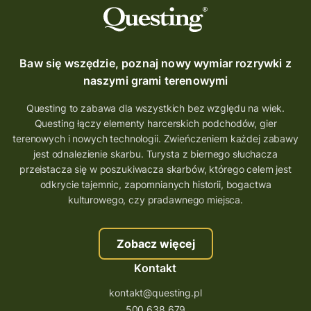
questy w Polsce
questujznami
QUESTOMANIA
questing.pl
Questing Mazurski
Quest Pacanów
Baw się wszędzie, poznaj nowy wymiar rozrywki z
Quest Koziołek Matołek
gra miejska
naszymi grami terenowymi
co zobaczyć na Śląsku
aplikacja questy
Questing to zabawa dla wszystkich bez względu na wiek.
Questing łączy elementy harcerskich podchodów, gier
aplikacja gry terenowe
terenowych i nowych technologii. Zwieńczeniem każdej zabawy
wielkopolskie questy
wakacje z questami
jest odnalezienie skarbu. Turysta z biernego słuchacza
przeistacza się w poszukiwacza skarbów, którego celem jest
trenerzy questingu
odkrycie tajemnic, zapomnianych historii, bogactwa
szkolenie tworzenie questów
kulturowego, czy pradawnego miejsca.
szkolenie questing
Stefan Żeromski
Zobacz więcej
śląskie
ścieżka
Rzeszów
Kontakt
Quiz Łódzkie
questy świętokrzyskie
kontakt@questing.pl
questujwpolsce
questuj z nami
500 638 679