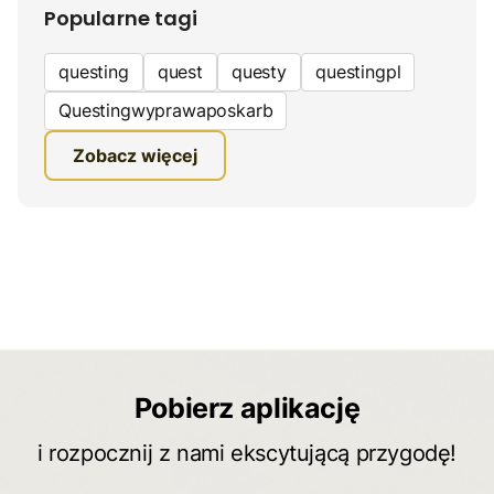
Popularne tagi
questing
quest
questy
questingpl
Questingwyprawaposkarb
edukacyjna gra terenowa
Zobacz więcej
fundacja questingu
turystyka
ciekawe zwiedzanie
gra terenowa
Quest Mazurski
inauguracja questów
questing wyprawa po skarb
inauguracja questu
grywalizacja
wyprawy odkrywców
turystyka piesza
Pobierz aplikację
konkurs
wycieczka
turystyka aktywna
i rozpocznij z nami ekscytującą przygodę!
świętokrzyskie
quest pieszy
planetpr