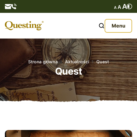
Questy
Menu
O nas
Oferta
Strona główna
Aktualności
Quest
Quest
Aktualności
Kontakt