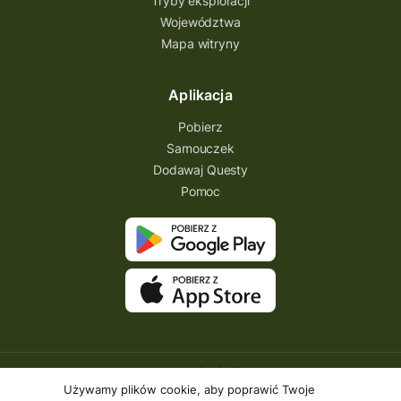
Tryby eksploracji
Park Etnograficzny
natura
Województwa
Mapa witryny
Michał Jurecki
mazowieckie
lubuskie
kresowa osada
kozienice
Kielce
Aplikacja
Katowice
Kampinoski Park Narodowy
Pobierz
Hutniczy Ostrowiec
gry terenowe
Samouczek
Dodawaj Questy
gry i zabawy
gry edukacyjne
Pomoc
Centrum Dziedzictwa Szkła
akademia questingu
zydzi
życzenia
zwiedzanie
ziemia lubaczowska
Zielona Góra
zawody questowe
Zawisza Czarny
zagraj
XXI wiek
wyprawa odkrywców
wyprawa
Używamy plików cookie, aby poprawić Twoje
wyieczki śląskie
wygraj darmowy quest