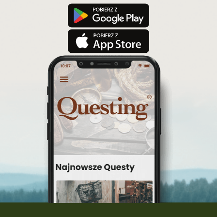
wielkopolska
turystyka z zagadkami
konkurs questy
quest rowerowy
festiwal Questingu
ciekawezwiedzanie
wyprawa po skarb
wycieczki śląskie
Warka
turystyka śląsk
top questy
Tokarnia
śląsk
Ruda Maleniecka
questinggryterenowe
Questing Świętokrzyskie
questing śląskie
Quest Szlak Przygody
przygoda
podróż
nowy quest
najlepsze questy
Krosno
wycieczki
turystyka przygodowa
Szlak Przygody
szkolenie
szkło
scieżka questingowa