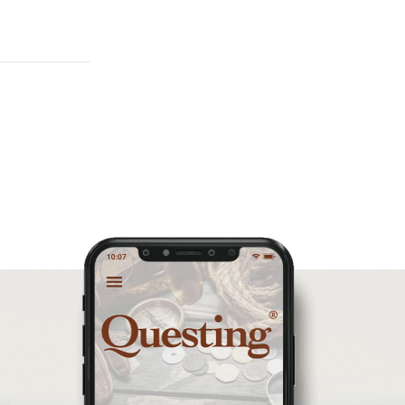
inauguracja questu
grywalizacja
wyprawy odkrywców
turystyka piesza
konkurs
wycieczka
turystyka aktywna
świętokrzyskie
quest pieszy
planetpr
wielkopolska
turystyka z zagadkami
konkurs questy
quest rowerowy