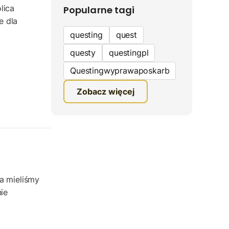
lica
Popularne tagi
e dla
questing
quest
questy
questingpl
Questingwyprawaposkarb
edukacyjna gra terenowa
Zobacz więcej
fundacja questingu
turystyka
ciekawe zwiedzanie
gra terenowa
Quest Mazurski
ka mieliśmy
ie
inauguracja questów
questing wyprawa po
skarb