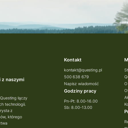
Kontakt
M
kontakt@questing.pl
S
500 638 679
Q
i z naszymi
Napisz wiadomość
O
Godziny pracy
O
A
 Questing łączy
Pn-Pt: 8.00-16.00
h technologii.
K
Sb: 8.00-13.00
rysta z
P
bów, którego
Re
ctwa
mo