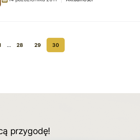
1
…
28
29
30
ącą przygodę!