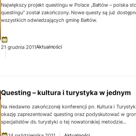
Największy projekt questingu w Polsce „Bałtów – polska sto
questingu” został zakończony. Nowe questy są już dostępn
wszystkich odwiedzających gminę Bałtów.
Aktualności
21 grudnia 2011
Questing – kultura i turystyka w jednym
Na niedawno zakończonej konferencji pn. Kultura i Turysty
okazję zaprezentować questing oraz podyskutować w gron
specjalistów ds. turystyki o tej nowatorskiej metodzie…
14 października 2011
Aktualności