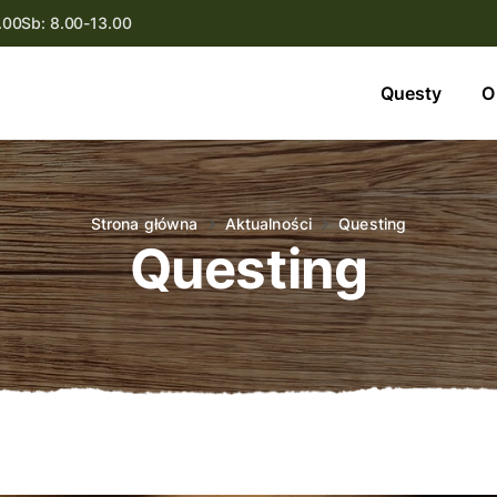
.00
Sb: 8.00-13.00
Questy
Questy
O
O nas
Oferta
Strona główna
Aktualności
Questing
Questing
Aktualności
Kontakt